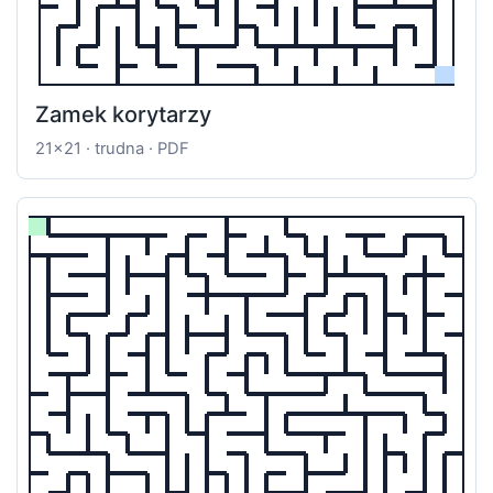
Zamek korytarzy
21x21 · trudna · PDF