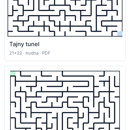
Tajny tunel
21x22 · trudna · PDF