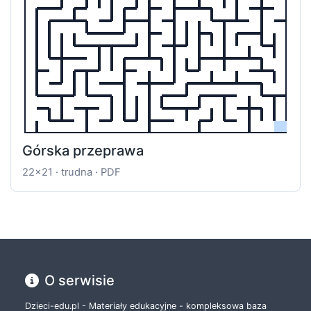
Górska przeprawa
22x21 · trudna · PDF
O serwisie
Dzieci-edu.pl - Materiały edukacyjne - kompleksowa baza