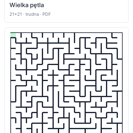
Wielka pętla
21x21 · trudna · PDF