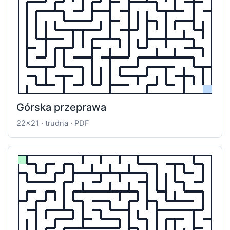
Górska przeprawa
22x21 · trudna · PDF