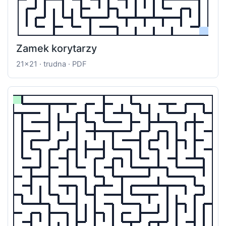
Zamek korytarzy
21x21 · trudna · PDF