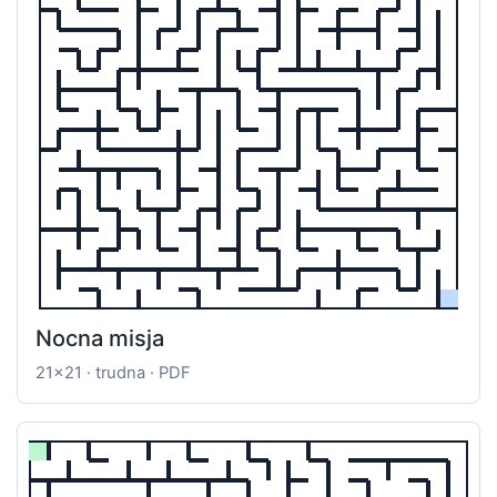
Nocna misja
21x21 · trudna · PDF