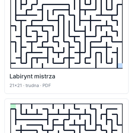
Labirynt mistrza
21x21 · trudna · PDF