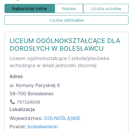
Najbardziej trafne
Nazwa
Liczba uczniów
Liczba oddziałów
LICEUM OGÓLNOKSZTAŁCĄCE DLA
DOROSŁYCH W BOLESŁAWCU
Liceum ogólnokształcące | szkoła/placówka
wchodząca w skład jednostki złożonej
Adres
ul. Komuny Paryskiej 6
59-700 Bolesławiec
757324009
Lokalizacja
Województwo:
DOLNOŚLĄSKIE
Powiat:
bolesławiecki