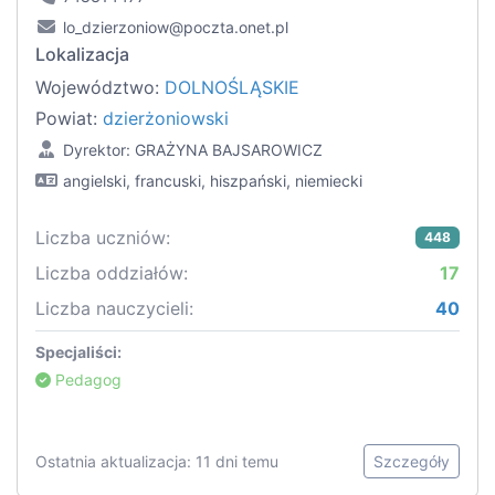
lo_dzierzoniow@poczta.onet.pl
Lokalizacja
Województwo:
DOLNOŚLĄSKIE
Powiat:
dzierżoniowski
Dyrektor: GRAŻYNA BAJSAROWICZ
angielski, francuski, hiszpański, niemiecki
Liczba uczniów:
448
Liczba oddziałów:
17
Liczba nauczycieli:
40
Specjaliści:
Pedagog
Ostatnia aktualizacja: 11 dni temu
Szczegóły