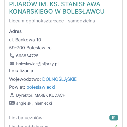
PIJARÓW IM. KS. STANISŁAWA
KONARSKIEGO W BOLESŁAWCU
Liceum ogólnokształcące | samodzielna
Adres
ul. Bankowa 10
59-700 Bolesławiec
668864725
boleslawiec@pijarzy.pl
Lokalizacja
Województwo:
DOLNOŚLĄSKIE
Powiat:
bolesławiecki
Dyrektor: MAREK KUDACH
angielski, niemiecki
Liczba uczniów:
51
Liczba oddziałów:
4