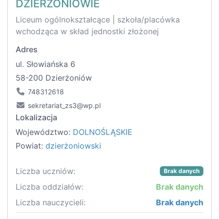
DZIERŻONIOWIE
Liceum ogólnokształcące | szkoła/placówka
wchodząca w skład jednostki złożonej
Adres
ul. Słowiańska 6
58-200 Dzierżoniów
748312618
sekretariat_zs3@wp.pl
Lokalizacja
Województwo:
DOLNOŚLĄSKIE
Powiat:
dzierżoniowski
Liczba uczniów:
Brak danych
Liczba oddziałów:
Brak danych
Liczba nauczycieli:
Brak danych