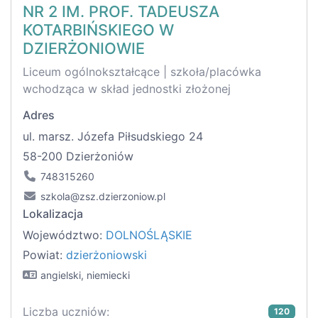
NR 2 IM. PROF. TADEUSZA
KOTARBIŃSKIEGO W
DZIERŻONIOWIE
Liceum ogólnokształcące | szkoła/placówka
wchodząca w skład jednostki złożonej
Adres
ul. marsz. Józefa Piłsudskiego 24
58-200 Dzierżoniów
748315260
szkola@zsz.dzierzoniow.pl
Lokalizacja
Województwo:
DOLNOŚLĄSKIE
Powiat:
dzierżoniowski
angielski, niemiecki
Liczba uczniów:
120