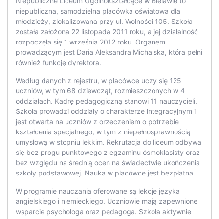
Niepubliczne Liceum Ogólnokształcące w Bielawie to
niepubliczna, samodzielna placówka oświatowa dla
młodzieży, zlokalizowana przy ul. Wolności 105. Szkoła
została założona 22 listopada 2011 roku, a jej działalność
rozpoczęła się 1 września 2012 roku. Organem
prowadzącym jest Daria Aleksandra Michalska, która pełni
również funkcję dyrektora.
Według danych z rejestru, w placówce uczy się 125
uczniów, w tym 68 dziewcząt, rozmieszczonych w 4
oddziałach. Kadrę pedagogiczną stanowi 11 nauczycieli.
Szkoła prowadzi oddziały o charakterze integracyjnym i
jest otwarta na uczniów z orzeczeniem o potrzebie
kształcenia specjalnego, w tym z niepełnosprawnością
umysłową w stopniu lekkim. Rekrutacja do liceum odbywa
się bez progu punktowego z egzaminu ósmoklasisty oraz
bez względu na średnią ocen na świadectwie ukończenia
szkoły podstawowej. Nauka w placówce jest bezpłatna.
W programie nauczania oferowane są lekcje języka
angielskiego i niemieckiego. Uczniowie mają zapewnione
wsparcie psychologa oraz pedagoga. Szkoła aktywnie