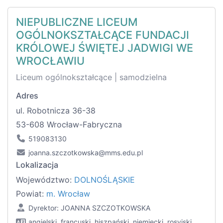
NIEPUBLICZNE LICEUM
OGÓLNOKSZTAŁCĄCE FUNDACJI
KRÓLOWEJ ŚWIĘTEJ JADWIGI WE
WROCŁAWIU
Liceum ogólnokształcące | samodzielna
Adres
ul. Robotnicza 36-38
53-608 Wrocław-Fabryczna
519083130
joanna.szczotkowska@mms.edu.pl
Lokalizacja
Województwo:
DOLNOŚLĄSKIE
Powiat:
m. Wrocław
Dyrektor: JOANNA SZCZOTKOWSKA
angielski, francuski, hiszpański, niemiecki, rosyjski,