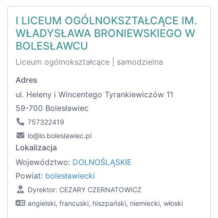
I LICEUM OGÓLNOKSZTAŁCĄCE IM.
WŁADYSŁAWA BRONIEWSKIEGO W
BOLESŁAWCU
Liceum ogólnokształcące | samodzielna
Adres
ul. Heleny i Wincentego Tyrankiewiczów 11
59-700 Bolesławiec
757322419
lo@lo.boleslawiec.pl
Lokalizacja
Województwo:
DOLNOŚLĄSKIE
Powiat:
bolesławiecki
Dyrektor: CEZARY CZERNATOWICZ
angielski, francuski, hiszpański, niemiecki, włoski