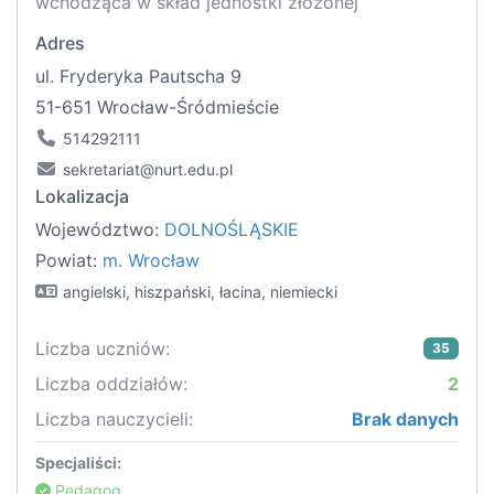
wchodząca w skład jednostki złożonej
Adres
ul. Fryderyka Pautscha 9
51-651 Wrocław-Śródmieście
514292111
sekretariat@nurt.edu.pl
Lokalizacja
Województwo:
DOLNOŚLĄSKIE
Powiat:
m. Wrocław
angielski, hiszpański, łacina, niemiecki
Liczba uczniów:
35
Liczba oddziałów:
2
Liczba nauczycieli:
Brak danych
Specjaliści:
Pedagog