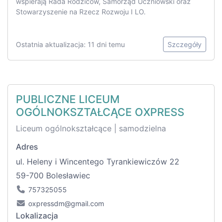
wspierają Rada Rodziców, Samorząd Uczniowski oraz
Stowarzyszenie na Rzecz Rozwoju I LO.
Ostatnia aktualizacja: 11 dni temu
Szczegóły
PUBLICZNE LICEUM
OGÓLNOKSZTAŁCĄCE OXPRESS
Liceum ogólnokształcące | samodzielna
Adres
ul. Heleny i Wincentego Tyrankiewiczów 22
59-700 Bolesławiec
757325055
oxpressdm@gmail.com
Lokalizacja