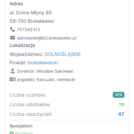
Adres
ul. Dolne Młyny 60
59-700 Bolesławiec
757345313
sekretariat@lo2.boleslawiec.pl
Lokalizacja
Województwo:
DOLNOŚLĄSKIE
Powiat:
bolesławiecki
Dyrektor: Mirosław Sakowski
angielski, francuski, niemiecki
Liczba uczniów:
473
Liczba oddziałów:
19
Liczba nauczycieli:
47
Specjaliści:
Pedagog