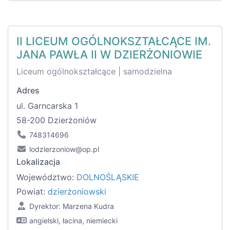
II LICEUM OGÓLNOKSZTAŁCĄCE IM.
JANA PAWŁA II W DZIERŻONIOWIE
Liceum ogólnokształcące | samodzielna
Adres
ul. Garncarska 1
58-200 Dzierżoniów
748314696
lodzierzoniow@op.pl
Lokalizacja
Województwo:
DOLNOŚLĄSKIE
Powiat:
dzierżoniowski
Dyrektor: Marzena Kudra
angielski, łacina, niemiecki