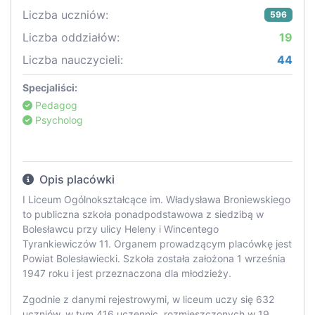
Liczba uczniów:
596
Liczba oddziałów:
19
Liczba nauczycieli:
44
Specjaliści:
Pedagog
Psycholog
Opis placówki
I Liceum Ogólnokształcące im. Władysława Broniewskiego
to publiczna szkoła ponadpodstawowa z siedzibą w
Bolesławcu przy ulicy Heleny i Wincentego
Tyrankiewiczów 11. Organem prowadzącym placówkę jest
Powiat Bolesławiecki. Szkoła została założona 1 września
1947 roku i jest przeznaczona dla młodzieży.
Zgodnie z danymi rejestrowymi, w liceum uczy się 632
uczniów, w tym 416 uczennic, rozmieszczonych w 19