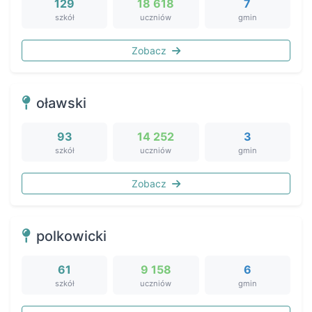
129
18 618
7
szkół
uczniów
gmin
Zobacz
oławski
93
14 252
3
szkół
uczniów
gmin
Zobacz
polkowicki
61
9 158
6
szkół
uczniów
gmin