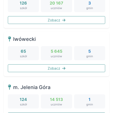
126
20 167
3
szkół
uczniów
gmin
Zobacz
lwówecki
65
5 645
5
szkół
uczniów
gmin
Zobacz
m. Jelenia Góra
124
14 513
1
szkół
uczniów
gmin