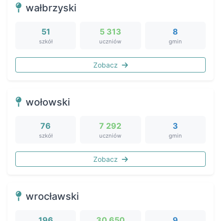
wałbrzyski
51
5 313
8
szkół
uczniów
gmin
Zobacz
wołowski
76
7 292
3
szkół
uczniów
gmin
Zobacz
wrocławski
196
30 650
9