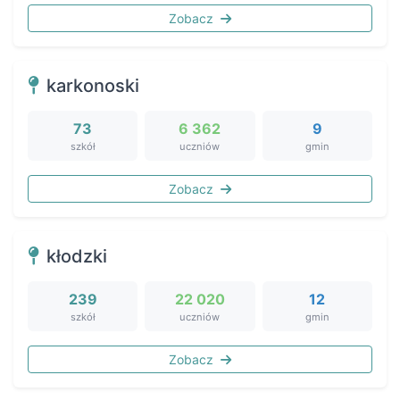
Zobacz
karkonoski
73
6 362
9
szkół
uczniów
gmin
Zobacz
kłodzki
239
22 020
12
szkół
uczniów
gmin
Zobacz