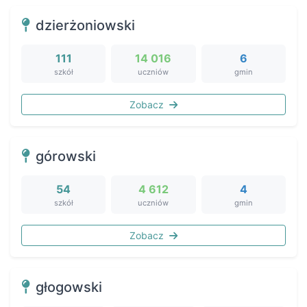
dzierżoniowski
111
14 016
6
szkół
uczniów
gmin
Zobacz
górowski
54
4 612
4
szkół
uczniów
gmin
Zobacz
głogowski