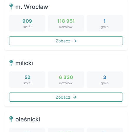
m. Wrocław
909
118 951
1
szkół
uczniów
gmin
Zobacz
milicki
52
6 330
3
szkół
uczniów
gmin
Zobacz
oleśnicki