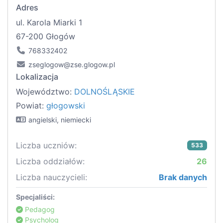
Adres
ul. Karola Miarki 1
67-200 Głogów
768332402
zseglogow@zse.glogow.pl
Lokalizacja
Województwo:
DOLNOŚLĄSKIE
Powiat:
głogowski
angielski, niemiecki
Liczba uczniów:
533
Liczba oddziałów:
26
Liczba nauczycieli:
Brak danych
Specjaliści:
Pedagog
Psycholog