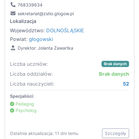
768339634
sekretariat@zstio.glogow.pl
Lokalizacja
Województwo:
DOLNOŚLĄSKIE
Powiat:
głogowski
Dyrektor: Jolanta Zawartka
Liczba uczniów:
Brak danych
Liczba oddziałów:
Brak danych
Liczba nauczycieli:
52
Specjaliści:
Pedagog
Psycholog
Ostatnia aktualizacja: 11 dni temu
Szczegóły