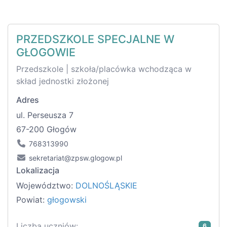
PRZEDSZKOLE SPECJALNE W
GŁOGOWIE
Przedszkole | szkoła/placówka wchodząca w
skład jednostki złożonej
Adres
ul. Perseusza 7
67-200 Głogów
768313990
sekretariat@zpsw.glogow.pl
Lokalizacja
Województwo:
DOLNOŚLĄSKIE
Powiat:
głogowski
Liczba uczniów:
6