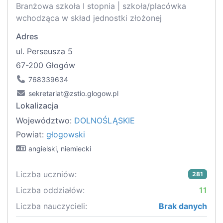
Branżowa szkoła I stopnia | szkoła/placówka
wchodząca w skład jednostki złożonej
Adres
ul. Perseusza 5
67-200 Głogów
768339634
sekretariat@zstio.glogow.pl
Lokalizacja
Województwo:
DOLNOŚLĄSKIE
Powiat:
głogowski
angielski, niemiecki
Liczba uczniów:
281
Liczba oddziałów:
11
Liczba nauczycieli:
Brak danych