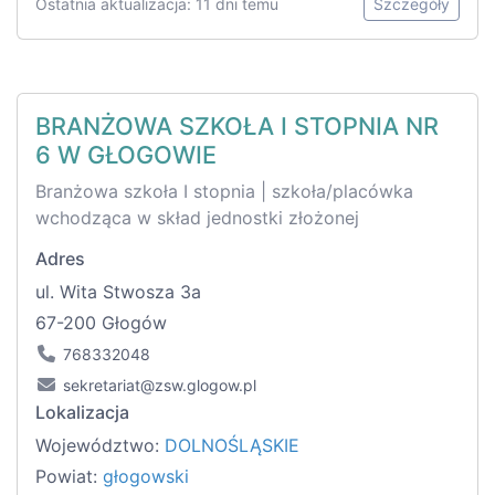
Ostatnia aktualizacja: 11 dni temu
Szczegóły
BRANŻOWA SZKOŁA I STOPNIA NR
6 W GŁOGOWIE
Branżowa szkoła I stopnia | szkoła/placówka
wchodząca w skład jednostki złożonej
Adres
ul. Wita Stwosza 3a
67-200 Głogów
768332048
sekretariat@zsw.glogow.pl
Lokalizacja
Województwo:
DOLNOŚLĄSKIE
Powiat:
głogowski