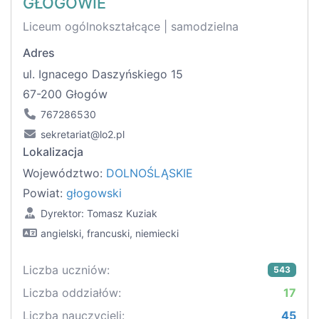
GŁOGOWIE
Liceum ogólnokształcące | samodzielna
Adres
ul. Ignacego Daszyńskiego 15
67-200 Głogów
767286530
sekretariat@lo2.pl
Lokalizacja
Województwo:
DOLNOŚLĄSKIE
Powiat:
głogowski
Dyrektor: Tomasz Kuziak
angielski, francuski, niemiecki
Liczba uczniów:
543
Liczba oddziałów:
17
Liczba nauczycieli:
45