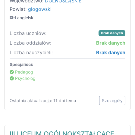
Województwo:
DOLNOŚLĄSKIE
Powiat:
głogowski
angielski
Liczba uczniów:
Brak danych
Liczba oddziałów:
Brak danych
Liczba nauczycieli:
Brak danych
Specjaliści:
Pedagog
Psycholog
Ostatnia aktualizacja: 11 dni temu
Szczegóły
III LICEUM OGÓLNOKSZTAŁCĄCE