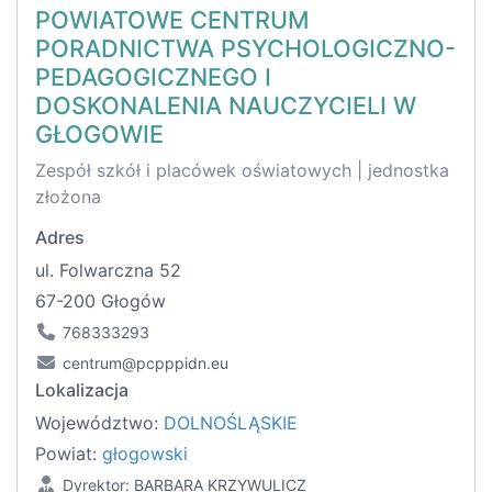
POWIATOWE CENTRUM
PORADNICTWA PSYCHOLOGICZNO-
PEDAGOGICZNEGO I
DOSKONALENIA NAUCZYCIELI W
GŁOGOWIE
Zespół szkół i placówek oświatowych | jednostka
złożona
Adres
ul. Folwarczna 52
67-200 Głogów
768333293
centrum@pcpppidn.eu
Lokalizacja
Województwo:
DOLNOŚLĄSKIE
Powiat:
głogowski
Dyrektor: BARBARA KRZYWULICZ