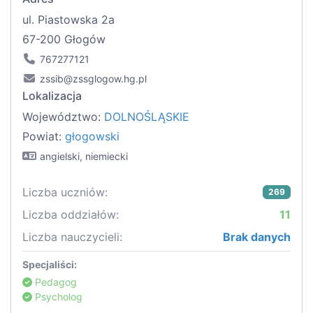
ul. Piastowska 2a
67-200 Głogów
767277121
zssib@zssglogow.hg.pl
Lokalizacja
Województwo:
DOLNOŚLĄSKIE
Powiat:
głogowski
angielski, niemiecki
Liczba uczniów:
269
Liczba oddziałów:
11
Liczba nauczycieli:
Brak danych
Specjaliści:
Pedagog
Psycholog