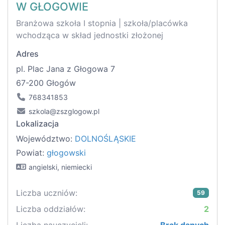
W GŁOGOWIE
Branżowa szkoła I stopnia | szkoła/placówka
wchodząca w skład jednostki złożonej
Adres
pl. Plac Jana z Głogowa 7
67-200 Głogów
768341853
szkola@zszglogow.pl
Lokalizacja
Województwo:
DOLNOŚLĄSKIE
Powiat:
głogowski
angielski, niemiecki
Liczba uczniów:
59
Liczba oddziałów:
2