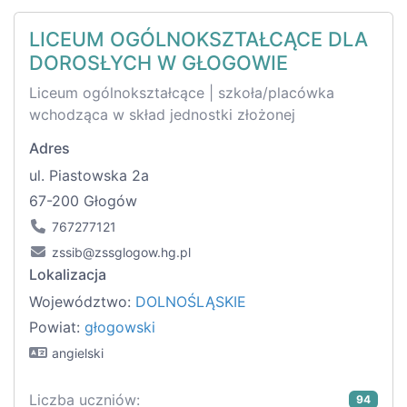
LICEUM OGÓLNOKSZTAŁCĄCE DLA
DOROSŁYCH W GŁOGOWIE
Liceum ogólnokształcące | szkoła/placówka
wchodząca w skład jednostki złożonej
Adres
ul. Piastowska 2a
67-200 Głogów
767277121
zssib@zssglogow.hg.pl
Lokalizacja
Województwo:
DOLNOŚLĄSKIE
Powiat:
głogowski
angielski
Liczba uczniów:
94