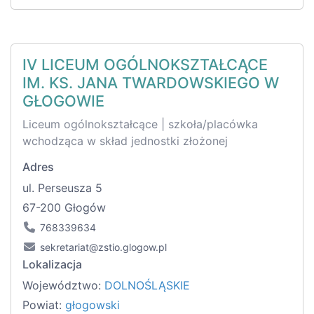
IV LICEUM OGÓLNOKSZTAŁCĄCE
IM. KS. JANA TWARDOWSKIEGO W
GŁOGOWIE
Liceum ogólnokształcące | szkoła/placówka
wchodząca w skład jednostki złożonej
Adres
ul. Perseusza 5
67-200 Głogów
768339634
sekretariat@zstio.glogow.pl
Lokalizacja
Województwo:
DOLNOŚLĄSKIE
Powiat:
głogowski