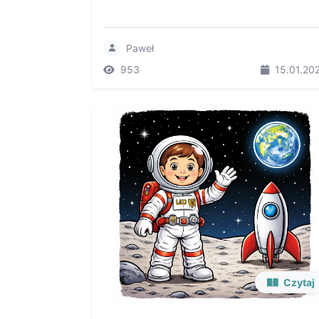
Paweł
953
15.01.20
Czytaj