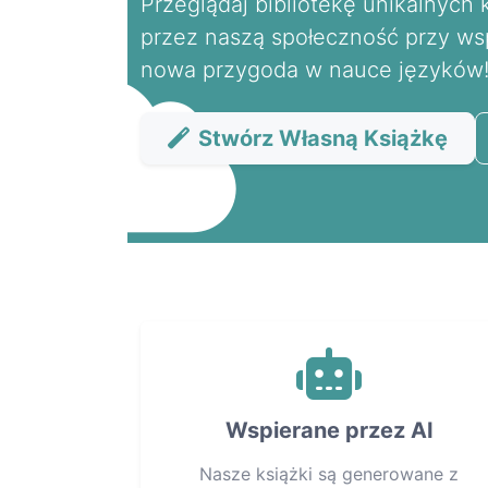
Przeglądaj bibliotekę unikalnych 
przez naszą społeczność przy wspa
nowa przygoda w nauce języków
Stwórz Własną Książkę
Wspierane przez AI
Nasze książki są generowane z