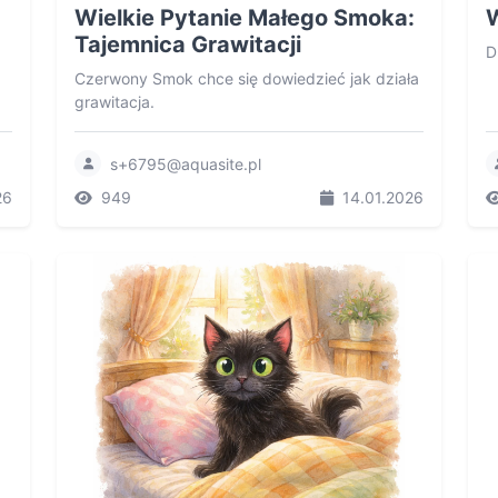
Wielkie Pytanie Małego Smoka:
Tajemnica Grawitacji
D
Czerwony Smok chce się dowiedzieć jak działa
grawitacja.
s+6795@aquasite.pl
26
949
14.01.2026