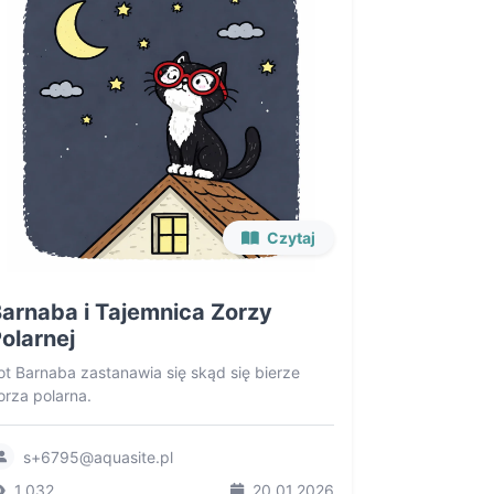
Czytaj
arnaba i Tajemnica Zorzy
olarnej
ot Barnaba zastanawia się skąd się bierze
orza polarna.
s+6795@aquasite.pl
1,032
20.01.2026