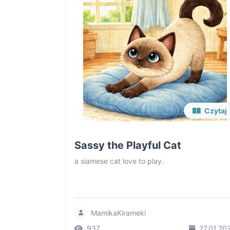
Czytaj
Sassy the Playful Cat
a siamese cat love to play.
MamikaKirameki
937
27.01.20