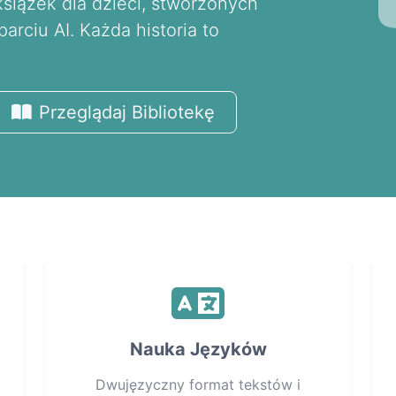
książek dla dzieci, stworzonych
rciu AI. Każda historia to
!
Przeglądaj Bibliotekę
Nauka Języków
Dwujęzyczny format tekstów i