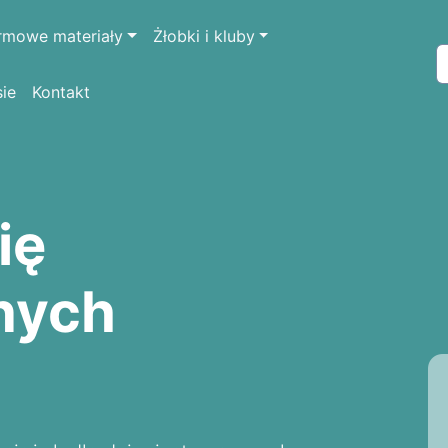
rmowe materiały
Żłobki i kluby
sie
Kontakt
ię
nych