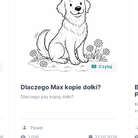
Czytaj
Dlaczego Max kopie dołki?
B
P
Dlaczego psy kopią dołki?
K
z
Paweł
26
1,016
22.01.2026