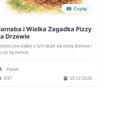
Czytaj
arnaba i Wielka Zagadka Pizzy
a Drzewie
dukacyjna bajka o tym skąd się biorą drzewa i
o co są owoce.
Paweł
937
25.12.2025