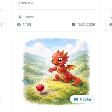
Jeden lew...
Paweł
26
1,158
15.01.2026
Czytaj