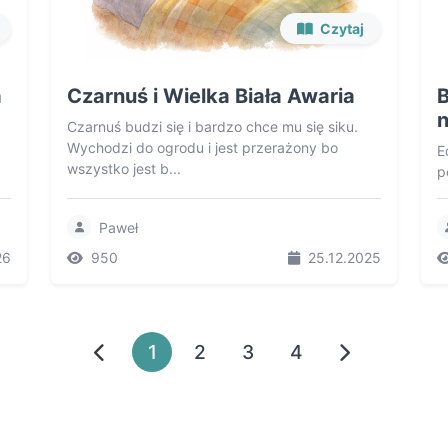
Czytaj
a
Czarnuś i Wielka Biała Awaria
B
n
Czarnuś budzi się i bardzo chce mu się siku.
Wychodzi do ogrodu i jest przerażony bo
E
wszystko jest b...
p
Paweł
26
950
25.12.2025
1
2
3
4