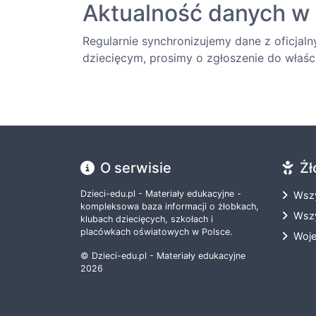
Aktualność danych w 
Regularnie synchronizujemy dane z oficjaln
dziecięcym, prosimy o zgłoszenie do właści
O serwisie
Żł
Dzieci-edu.pl - Materiały edukacyjne -
Wszy
kompleksowa baza informacji o żłobkach,
Wszy
klubach dziecięcych, szkołach i
placówkach oświatowych w Polsce.
Woj
© Dzieci-edu.pl - Materiały edukacyjne
2026