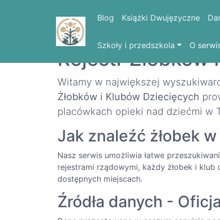
Blog
Książki Dwujęzyczne
Da
Szkoły i przedszkola
O serwi
Rejestr Żłobków 
Witamy w największej wyszukiwarc
Żłobków i Klubów Dziecięcych
prow
placówkach opieki nad dziećmi w T
Jak znaleźć żłobek w
Nasz serwis umożliwia łatwe przeszukiwanie 
rejestrami rządowymi, każdy żłobek i klub
dostępnych miejscach.
Źródła danych - Oficj