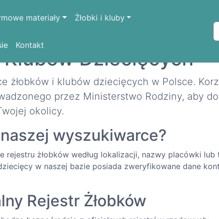
rmowe materiały
Żłobki i kluby
sie
Kontakt
i Klubów Dziecięcych
e żłobków i klubów dziecięcych w Polsce. Korz
adzonego przez Ministerstwo Rodziny, aby dos
wojej okolicy.
 naszej wyszukiwarce?
rejestru żłobków według lokalizacji, nazwy placówki lub ty
 dziecięcy w naszej bazie posiada zweryfikowane dane kon
alny Rejestr Żłobków