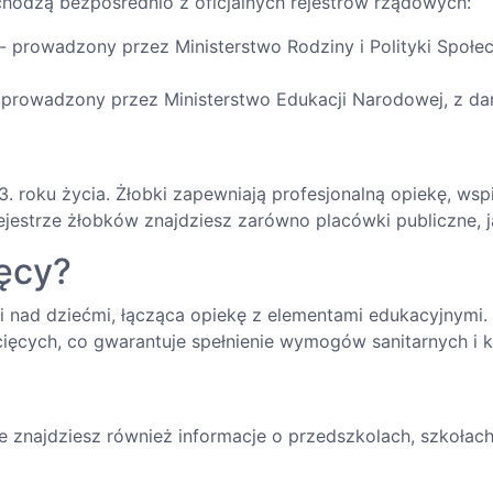
odzą bezpośrednio z oficjalnych rejestrów rządowych:
- prowadzony przez Ministerstwo Rodziny i Polityki Społecz
 prowadzony przez Ministerstwo Edukacji Narodowej, z da
3. roku życia. Żłobki zapewniają profesjonalną opiekę, w
strze żłobków znajdziesz zarówno placówki publiczne, ja
ięcy?
ki nad dziećmi, łącząca opiekę z elementami edukacyjnymi.
cięcych, co gwarantuje spełnienie wymogów sanitarnych i 
e znajdziesz również informacje o przedszkolach, szkołac