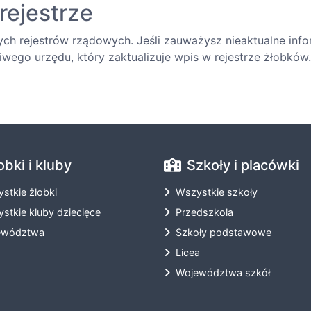
rejestrze
ych rejestrów rządowych. Jeśli zauważysz nieaktualne inf
wego urzędu, który zaktualizuje wpis w rejestrze żłobków.
obki i kluby
Szkoły i placówki
stkie żłobki
Wszystkie szkoły
stkie kluby dziecięce
Przedszkola
ewództwa
Szkoły podstawowe
Licea
Województwa szkół