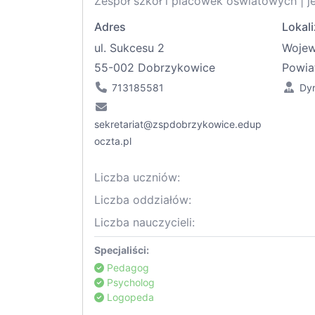
Zespół szkół i placówek oświatowych | j
Adres
Lokali
ul. Sukcesu 2
Woje
55-002 Dobrzykowice
Powia
713185581
Dy
sekretariat@zspdobrzykowice.edup
oczta.pl
Liczba uczniów:
Liczba oddziałów:
Liczba nauczycieli:
Specjaliści:
Pedagog
Psycholog
Logopeda