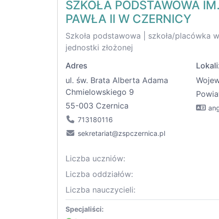
SZKOŁA PODSTAWOWA IM.
PAWŁA II W CZERNICY
Szkoła podstawowa | szkoła/placówka 
jednostki złożonej
Adres
Lokali
ul. św. Brata Alberta Adama
Woje
Chmielowskiego 9
Powia
55-003 Czernica
ang
713180116
sekretariat@zspczernica.pl
Liczba uczniów:
Liczba oddziałów:
Liczba nauczycieli:
Specjaliści: