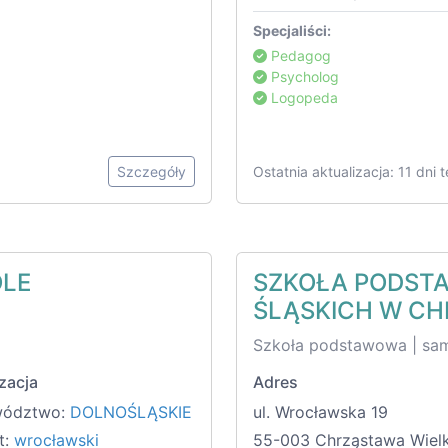
Specjaliści:
Pedagog
Psycholog
Logopeda
Szczegóły
Ostatnia aktualizacja: 11 dni 
OLE
SZKOŁA PODSTA
ŚLĄSKICH W CH
Szkoła podstawowa | sa
zacja
Adres
wództwo:
DOLNOŚLĄSKIE
ul. Wrocławska 19
t:
wrocławski
55-003 Chrząstawa Wiel