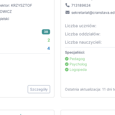
rektor: KRZYSZTOF
713189624
OWICZ
sekretariat@cranstava.ed
ielski
Liczba uczniów:
38
Liczba oddziałów:
2
Liczba nauczycieli:
4
Specjaliści:
Pedagog
Psycholog
Logopeda
Szczegóły
Ostatnia aktualizacja: 11 dni 