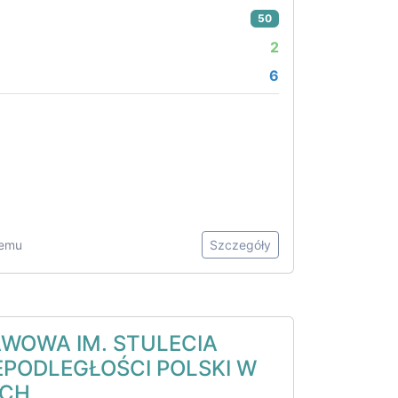
50
2
6
temu
Szczegóły
WOWA IM. STULECIA
EPODLEGŁOŚCI POLSKI W
ACH