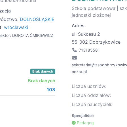
ednostka złożona
Szkoła podstawowa | sz
zacja
jednostki złożonej
wództwo:
DOLNOŚLĄSKIE
Adres
t:
wrocławski
ul. Sukcesu 2
rektor: DOROTA ĆMIKIEWICZ
55-002 Dobrzykowice
713185581
sekretariat@zspdobrzykowic
Brak danych
oczta.pl
Brak danych
Liczba uczniów:
103
Liczba oddziałów:
Liczba nauczycieli:
Specjaliści:
Pedagog