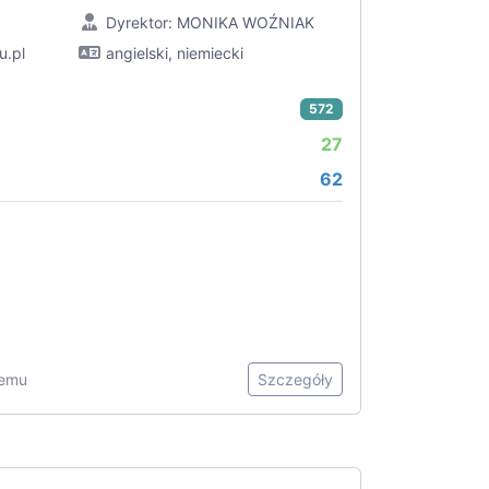
Dyrektor: MONIKA WOŹNIAK
u.pl
angielski, niemiecki
572
27
62
temu
Szczegóły