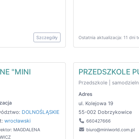
Szczegóły
Ostatnia aktualizacja: 11 dni 
NE "MINI
PRZEDSZKOLE P
Przedszkole | samodzieln
Adres
zacja
ul. Kolejowa 19
wództwo:
DOLNOŚLĄSKIE
55-002 Dobrzykowice
t:
wrocławski
660427666
rektor: MAGDALENA
biuro@miniworld.com.pl
EWICZ