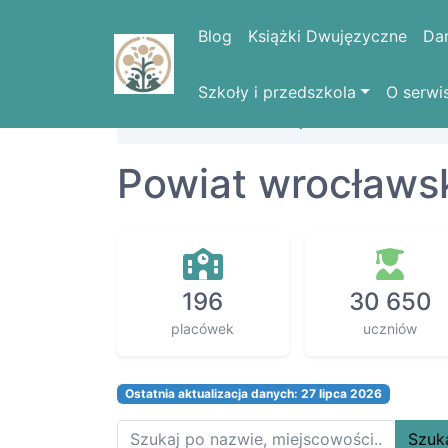
Blog
Książki Dwujęzyczne
Da
Szkoły i przedszkola
O serwi
Strona domowa
Województwa
DOLN
Powiat wrocławs
196
30 650
placówek
uczniów
Ostatnia aktualizacja danych: 27 lipca 2026
Szuk