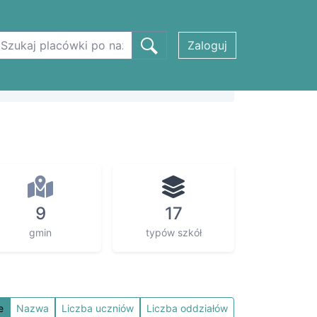
Zaloguj
9
17
gmin
typów szkół
e
Nazwa
Liczba uczniów
Liczba oddziałów