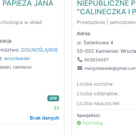
 PAPIEŻA JANA
NIEPUBLICZNE 
"CALINECZKA I 
wchodząca w skład
Przedszkole | samodzieln
Adres
zacja
ul. Świerkowa 4
wództwo:
DOLNOŚLĄSKIE
55-002 Kamieniec Wrocł
t:
wrocławski
603634567
ielski, niemiecki
margotslawek@gmail.co
Liczba uczniów:
Liczba oddziałów:
478
Liczba nauczycieli:
21
Specjaliści:
Brak danych
Psycholog