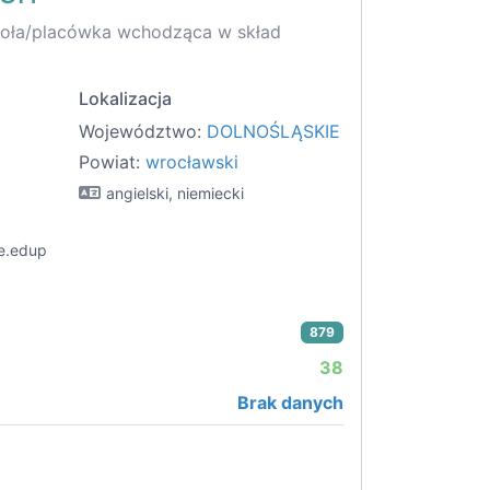
koła/placówka wchodząca w skład
Lokalizacja
Województwo:
DOLNOŚLĄSKIE
Powiat:
wrocławski
angielski, niemiecki
e.edup
879
38
Brak danych