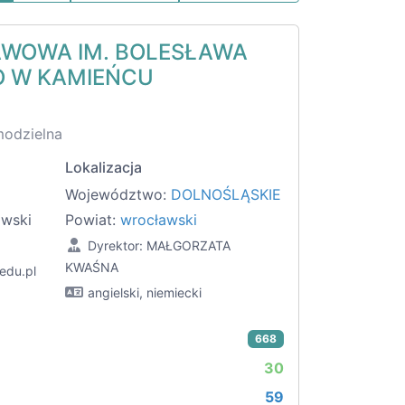
AWOWA IM. BOLESŁAWA
 W KAMIEŃCU
modzielna
Lokalizacja
Województwo:
DOLNOŚLĄSKIE
awski
Powiat:
wrocławski
Dyrektor: MAŁGORZATA
KWAŚNA
edu.pl
angielski, niemiecki
668
30
59