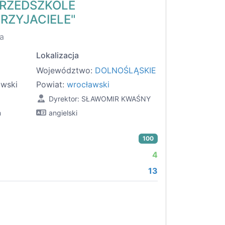
PRZEDSZKOLE
PRZYJACIELE"
a
Lokalizacja
Województwo:
DOLNOŚLĄSKIE
awski
Powiat:
wrocławski
Dyrektor: SŁAWOMIR KWAŚNY
m
angielski
100
4
13