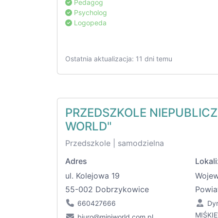
Pedagog
Psycholog
Logopeda
Ostatnia aktualizacja: 11 dni temu
PRZEDSZKOLE NIEPUBLICZ
WORLD"
Przedszkole | samodzielna
Adres
Lokali
ul. Kolejowa 19
Woje
55-002 Dobrzykowice
Powia
660427666
Dy
MIŚKI
biuro@miniworld.com.pl