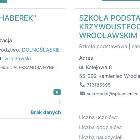
HABEREK"
SZKOŁA PODST
KRZYWOUSTEGO
WROCŁAWSKIM
zacja
Szkoła podstawowa | sa
wództwo:
DOLNOŚLĄSKIE
Adres
t:
wrocławski
ul. Kolejowa 8
rektor: ALEKSANDRA HYBEL
55-002 Kamieniec Wrocł
713185595
8
sekretariat@spkamieniec.
1
Brak danych
Liczba uczniów:
Liczba oddziałów:
Liczba nauczycieli: