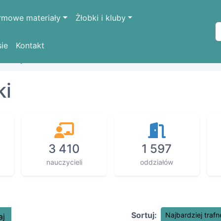
rmowe materiały
Żłobki i kluby
sie
Kontakt
OŚLĄSKIE
wrocławski
ki
3 410
1 597
nauczycieli
oddziałów
Sortuj:
Najbardziej trafn
aj