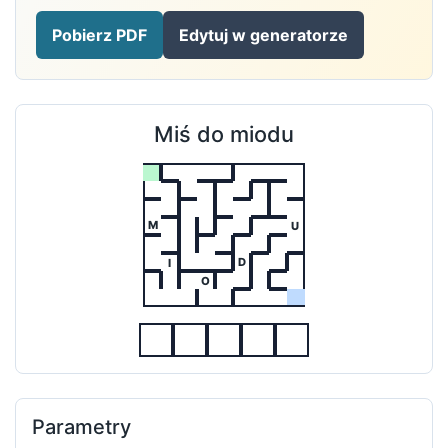
Pobierz PDF
Edytuj w generatorze
Miś do miodu
M
U
D
I
O
Parametry