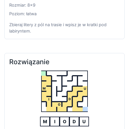
Rozmiar: 8x9
Poziom: łatwa
Zbieraj litery z pól na trasie i wpisz je w kratki pod
labiryntem.
Rozwiązanie
M
U
D
I
O
M
I
O
D
U