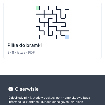
Piłka do bramki
8x8 · łatwa · PDF
O serwisie
Dzieci-edu.pl - Materiały edukacyjne - kompleksowa baza
informacji o żłobkach, klubach dziecięcych, szkołach i