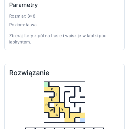
Parametry
Rozmiar: 8x8
Poziom: łatwa
Zbieraj litery z pól na trasie i wpisz je w kratki pod
labiryntem.
Rozwiązanie
P
I
E
R
Z
Y
W
S