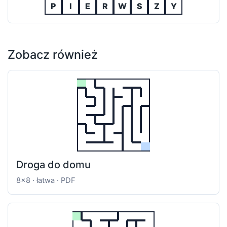
P
I
E
R
W
S
Z
Y
Zobacz również
Droga do domu
8x8 · łatwa · PDF