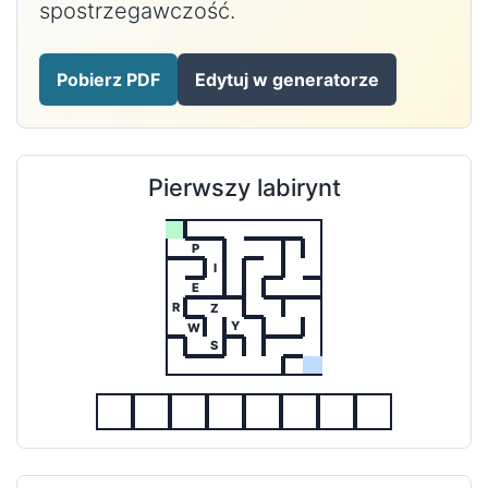
spostrzegawczość.
Pobierz PDF
Edytuj w generatorze
Pierwszy labirynt
P
I
E
R
Z
Y
W
S