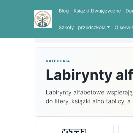
Blog
Książki Dwujęzyczne
Da
Szkoły i przedszkola
O serwi
Strona domowa
Labirynty
Alfabet
KATEGORIA
Labirynty al
Labirynty alfabetowe wspierają
do litery, książki albo tablicy,