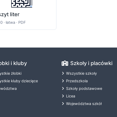
zyt liter
0 · łatwa · PDF
obki i kluby
Szkoły i placówki
stkie żłobki
Wszystkie szkoły
stkie kluby dziecięce
Przedszkola
ewództwa
Szkoły podstawowe
Licea
Województwa szkół