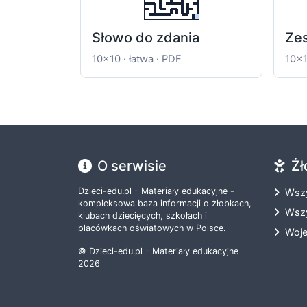
Słowo do zdania
Zes
10x10 · łatwa · PDF
10x1
O serwisie
Żł
Dzieci-edu.pl - Materiały edukacyjne -
Wszy
kompleksowa baza informacji o żłobkach,
Wszy
klubach dziecięcych, szkołach i
placówkach oświatowych w Polsce.
Woj
© Dzieci-edu.pl - Materiały edukacyjne
2026