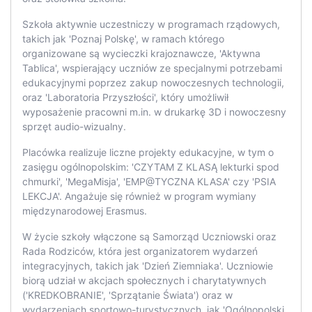
Szkoła aktywnie uczestniczy w programach rządowych,
takich jak 'Poznaj Polskę', w ramach którego
organizowane są wycieczki krajoznawcze, 'Aktywna
Tablica', wspierający uczniów ze specjalnymi potrzebami
edukacyjnymi poprzez zakup nowoczesnych technologii,
oraz 'Laboratoria Przyszłości', który umożliwił
wyposażenie pracowni m.in. w drukarkę 3D i nowoczesny
sprzęt audio-wizualny.
Placówka realizuje liczne projekty edukacyjne, w tym o
zasięgu ogólnopolskim: 'CZYTAM Z KLASĄ lekturki spod
chmurki', 'MegaMisja', 'EMP@TYCZNA KLASA' czy 'PSIA
LEKCJA'. Angażuje się również w program wymiany
międzynarodowej Erasmus.
W życie szkoły włączone są Samorząd Uczniowski oraz
Rada Rodziców, która jest organizatorem wydarzeń
integracyjnych, takich jak 'Dzień Ziemniaka'. Uczniowie
biorą udział w akcjach społecznych i charytatywnych
('KREDKOBRANIE', 'Sprzątanie Świata') oraz w
wydarzeniach sportowo-turystycznych, jak 'Ogólnopolski