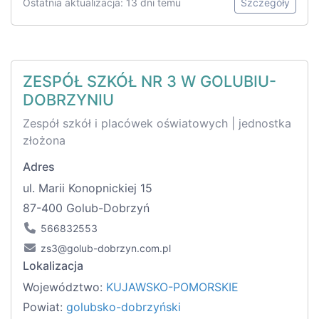
Ostatnia aktualizacja: 13 dni temu
Szczegóły
ZESPÓŁ SZKÓŁ NR 3 W GOLUBIU-
DOBRZYNIU
Zespół szkół i placówek oświatowych | jednostka
złożona
Adres
ul. Marii Konopnickiej 15
87-400 Golub-Dobrzyń
566832553
zs3@golub-dobrzyn.com.pl
Lokalizacja
Województwo:
KUJAWSKO-POMORSKIE
Powiat:
golubsko-dobrzyński