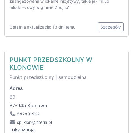
zaangażowana w lokalne inicjatywy, takie jak "Klub
młodzieżowy w gminie Zbójno".
Ostatnia aktualizacja: 13 dni temu
Szczegóły
PUNKT PRZEDSZKOLNY W
KLONOWIE
Punkt przedszkolny | samodzielna
Adres
62
87-645 Klonowo
542801992
sp_klon@interia.pl
Lokalizacja