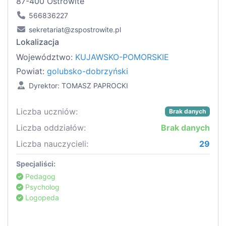
87-400 Ostrowite
566836227
sekretariat@zspostrowite.pl
Lokalizacja
Województwo:
KUJAWSKO-POMORSKIE
Powiat:
golubsko-dobrzyński
Dyrektor: TOMASZ PAPROCKI
Liczba uczniów:
Brak danych
Liczba oddziałów:
Brak danych
Liczba nauczycieli:
29
Specjaliści:
Pedagog
Psycholog
Logopeda