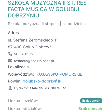
SZKOŁA MUZYCZNA II ST. RES
FACTA MUSICA W GOLUBIU-
DOBRZYNIU
Szkoła muzyczna II stopnia | samodzielna
Adres
ul. Stefana Żeromskiego 11
87-400 Golub-Dobrzyń
500611505
resfacta@poczta.onet.pl
Lokalizacja
Województwo:
KUJAWSKO-POMORSKIE
Powiat:
golubsko-dobrzyński
Dyrektor: MARCIN MACKIEWICZ
Liczba uczniów:
Brak danych
Liczba oddziałów:
Brak danych