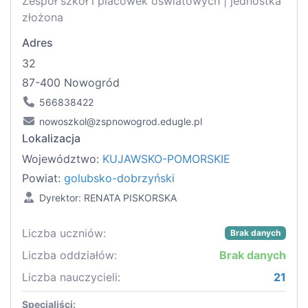
Zespół szkół i placówek oświatowych | jednostka
złożona
Adres
32
87-400 Nowogród
566838422
nowoszkol@zspnowogrod.edugle.pl
Lokalizacja
Województwo:
KUJAWSKO-POMORSKIE
Powiat:
golubsko-dobrzyński
Dyrektor: RENATA PISKORSKA
Liczba uczniów:
Brak danych
Liczba oddziałów:
Brak danych
Liczba nauczycieli:
21
Specjaliści: