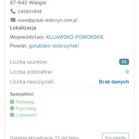
87-645 Wielgie
542801908
sosw@golub-dobrzyn.com.pl
Lokalizacja
Województwo:
KUJAWSKO-POMORSKIE
Powiat:
golubsko-dobrzyński
Liczba uczniów:
22
Liczba oddziałów:
9
Liczba nauczycieli:
Brak danych
Specjaliści:
Pedagog
Psycholog
Logopeda
Ostatnia aktualizacja: 13 dni temu
Szczegóły