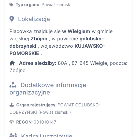
Typ organu:
Powiat ziemski
Lokalizacja
Placówka znajduje się
w Wielgiem
w gminie
wiejskiej
Zbójno
, w powiecie
golubsko-
dobrzyński
, województwo
KUJAWSKO-
POMORSKIE
.
Adres siedziby:
80A , 87-645 Wielgie, poczta:
Zbójno .
Dodatkowe informacje
organizacyjne
Organ rejestrujący:
POWIAT GOLUBSKO-
DOBRZYŃSKI (Powiat ziemski)
REGON:
001010147
Kadra i uczniowie