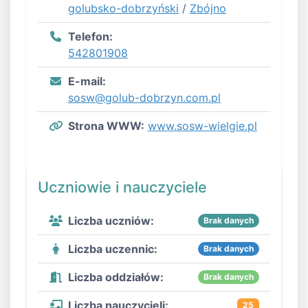
golubsko-dobrzyński
/
Zbójno
Telefon:
542801908
E-mail:
sosw@golub-dobrzyn.com.pl
Strona WWW:
www.sosw-wielgie.pl
Uczniowie i nauczyciele
Liczba uczniów:
Brak danych
Liczba uczennic:
Brak danych
Liczba oddziałów:
Brak danych
Liczba nauczycieli:
25