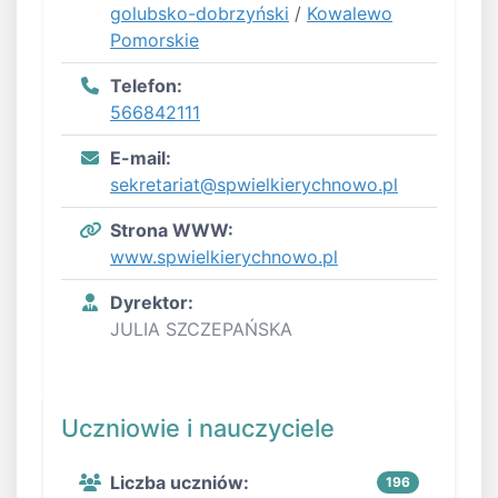
golubsko-dobrzyński
/
Kowalewo
Pomorskie
Telefon:
566842111
E-mail:
sekretariat@spwielkierychnowo.pl
Strona WWW:
www.spwielkierychnowo.pl
Dyrektor:
JULIA SZCZEPAŃSKA
Uczniowie i nauczyciele
Liczba uczniów:
196