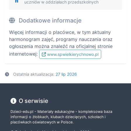
uczniów w oddziałach przedszkolnych
Dodatkowe informacje
Więcej informacji o placówce, w tym aktualny
harmonogram zajęć, programy nauczania oraz
ogłoszenia można znaleźć na oficjalnej stronie
internetowej:
www.spwielkierychnowo.pl
Ostatnia aktualizacja:
27 lip 2026
O serwisie
Dzieci-edu.pl - Materiały edukacyjne - kompleksowa baza
informacji o żłobkach, klubach dziecięcych, szkołach i
placówkach oświatowych w Polsce.