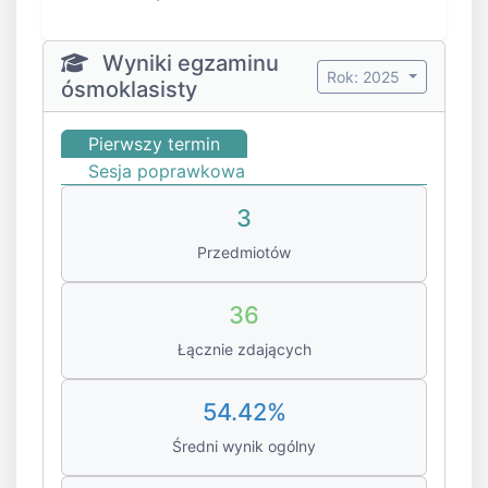
Wyniki egzaminu
Rok: 2025
ósmoklasisty
Pierwszy termin
Sesja poprawkowa
3
Przedmiotów
36
Łącznie zdających
54.42%
Średni wynik ogólny