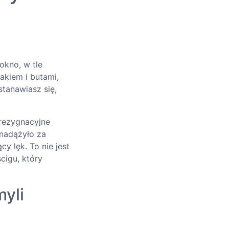
okno, w tle
akiem i butami,
stanawiasz się,
 rezygnacyjne
 nadążyło za
y lęk. To nie jest
cigu, który
yli