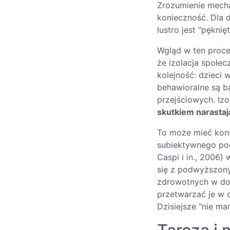
Zrozumienie mecha
konieczność. Dla 
lustro jest "pęknię
Wgląd w ten proces
że izolacja społe
kolejność: dzieci
behawioralne są b
przejściowych. Izo
skutkiem narastaj
To może mieć kons
subiektywnego pocz
Caspi i in., 2006)
się z podwyższon
zdrowotnych w dor
przetwarzać je w 
Dzisiejsze "nie ma