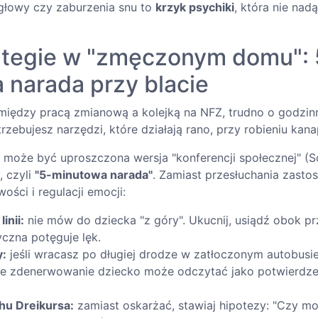
głowy czy zaburzenia snu to
krzyk psychiki
, która nie na
ategie w "zmęczonym domu": 
 narada przy blacie
, między pracą zmianową a kolejką na NFZ, trudno o godzin
rzebujesz narzędzi, które działają rano, przy robieniu kana
może być uproszczona wersja "konferencji społecznej" (S
, czyli
"5-minutowa narada"
. Zamiast przesłuchania zastos
ości i regulacji emocji:
inii:
nie mów do dziecka "z góry". Ukucnij, usiądź obok prz
yczna potęguje lęk.
y:
jeśli wracasz po długiej drodze w zatłoczonym autobusie
e zdenerwowanie dziecko może odczytać jako potwierdze
hu Dreikursa:
zamiast oskarżać, stawiaj hipotezy: "Czy mo