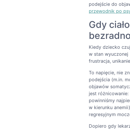
podejście do obj
przewodnik po ps
Gdy ciał
bezradno
Kiedy dziecko czuj
w stan wyuczonej 
frustracja, unikani
To napięcie, nie z
podejścia (m.in. 
objawów somatycz
jest różnicowanie
powinniśmy najpie
w kierunku anemii
regresyjnym mocze
Dopiero gdy lekar