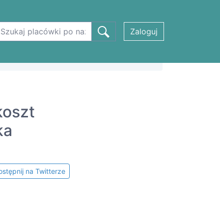
Zaloguj
koszt
ka
stępnij na Twitterze