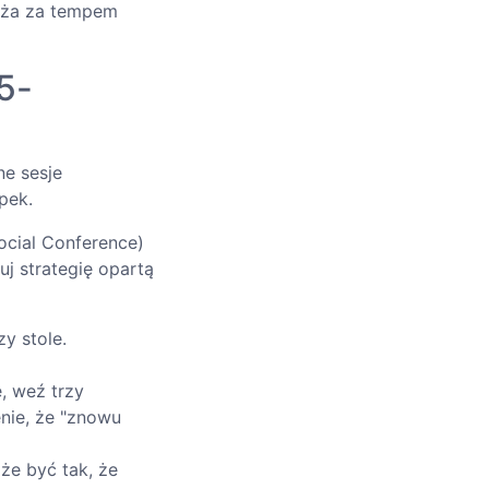
dąża za tempem
5-
ne sesje
pek.
ocial Conference)
uj strategię opartą
y stole.
, weź trzy
nie, że "znowu
że być tak, że