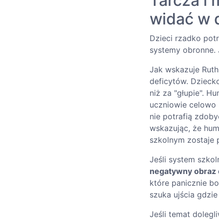
Tarcza i 
widać w 
Dzieci rzadko pot
systemy obronne. 
Jak wskazuje Ruth
deficytów. Dzieck
niż za "głupie". H
uczniowie celowo s
nie potrafią zdoby
wskazując, że hum
szkolnym zostaje 
Jeśli system szkol
negatywny obraz 
które panicznie bo
szuka ujścia gdzie 
Jeśli temat doleg