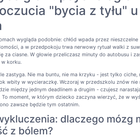
oczucia "bycia z tyłu" u
a
omach wygląda podobnie: chłód wpada przez nieszczelne 
adomości, a w przedpokoju trwa nerwowy rytuał walki z suw
się za ciasne. W głowie przeliczasz minuty do autobusu i za
 w korku.
e zastyga. Nie ma buntu, nie ma krzyku - jest tylko ciche,
rok wbity w wycieraczkę. Wczoraj w przedszkolu znów nie
dzie między jednym deadlinem a drugim - czujesz narastając
 To moment, w którym dziecko zaczyna wierzyć, że w wyś
, ono zawsze będzie tym ostatnim.
 wykluczenia: dlaczego mózg m
ć z bólem?