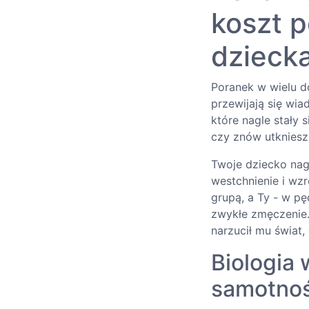
koszt p
dzieck
Poranek w wielu d
przewijają się wi
które nagle stały 
czy znów utkniesz
Twoje dziecko nagl
westchnienie i wz
grupą, a Ty - w pę
zwykłe zmęczenie.
narzucił mu świat
Biologia
samotnoś