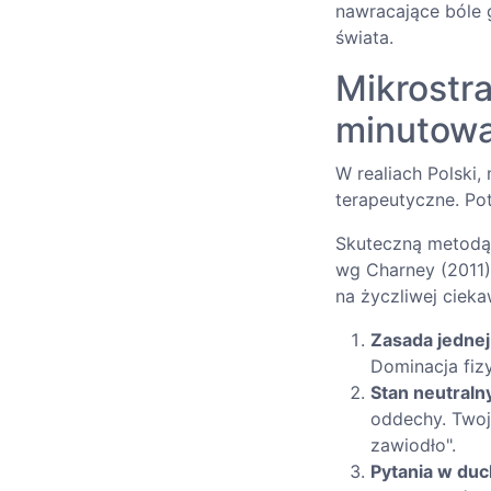
nawracające bóle 
świata.
Mikrostr
minutowa
W realiach Polski
terapeutyczne. Pot
Skuteczną metodą 
wg Charney (2011)
na życzliwej ciekaw
Zasada jednej l
Dominacja fiz
Stan neutraln
oddechy. Twoj
zawiodło".
Pytania w duc