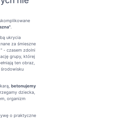
rych nie
ą skomplikowane
azna"
.
bą ukrycia
uznane za śmieszne
)" - czasem zdolni
ację grupy, której
ełniają ten obraz,
m środowisku
 karą,
betonujemy
trzegamy dziecka,
iem, organizm
tywę o praktyczne