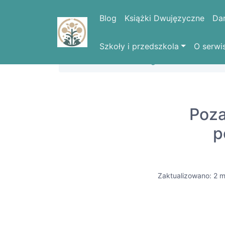
Blog
Książki Dwujęzyczne
Da
Szkoły i przedszkola
O serwi
Strona domowa
Blog
Poza
p
Zaktualizowano: 2 m