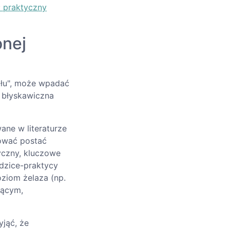
: praktyczny
onej
tyłu", może wpadać
: błyskawiczna
ane w literaturze
mować postać
czny, kluczowe
dzice-praktycy
ziom żelaza (np.
jącym,
yjąć, że