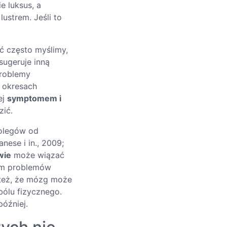
e luksus, a
ustrem. Jeśli to
oć często myślimy,
sugeruje inną
problemy
w okresach
ej
symptomem i
zić.
kolegów od
nese i in., 2009;
wie
może wiązać
em problemów
 też, że mózg może
bólu fizycznego.
później.