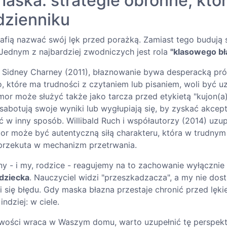
maska: strategie obronne, któ
dzienniku
rafią nazwać swój lęk przed porażką. Zamiast tego buduj
Jednym z najbardziej zwodniczych jest rola
"klasowego bł
 Sidney Charney (2011), błaznowanie bywa desperacką pró
o, które ma trudności z czytaniem lub pisaniem, woli być 
umor może służyć także jako tarcza przed etykietą "kujon(a
abotują swoje wyniki lub wygłupiają się, by zyskać akcept
ć w inny sposób. Willibald Ruch i współautorzy (2014) uzup
or może być autentyczną siłą charakteru, która w trudny
przekuta w mechanizm przetrwania.
ny - i my, rodzice - reagujemy na to zachowanie wyłącznie
dziecka
. Nauczyciel widzi "przeszkadzacza", a my nie dos
i się błędu. Gdy maska błazna przestaje chronić przed lęk
indziej: w ciele.
liwości wraca w Waszym domu, warto uzupełnić tę perspek