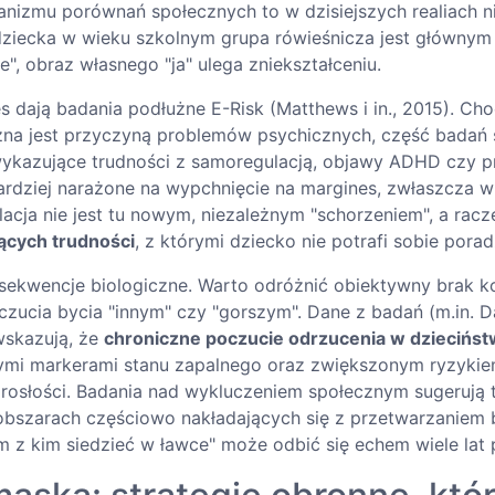
nizmu porównań społecznych to w dzisiejszych realiach ni
dziecka w wieku szkolnym grupa rówieśnicza jest głównym l
te", obraz własnego "ja" ulega zniekształceniu.
 dają badania podłużne E-Risk (Matthews i in., 2015). Ch
czna jest przyczyną problemów psychicznych, część badań 
 wykazujące trudności z samoregulacją, objawy ADHD czy 
ardziej narażone na wypchnięcie na margines, zwłaszcza 
lacja nie jest tu nowym, niezależnym "schorzeniem", a racz
ących trudności
, z którymi dziecko nie potrafi sobie porad
ekwencje biologiczne. Warto odróżnić obiektywny brak 
ucia bycia "innym" czy "gorszym". Dane z badań (m.in. Da
 wskazują, że
chroniczne poczucie odrzucenia w dziecińst
ymi markerami stanu zapalnego oraz zwiększonym ryzyki
osłości. Badania nad wykluczeniem społecznym sugerują
obszarach częściowo nakładających się z przetwarzaniem 
m z kim siedzieć w ławce" może odbić się echem wiele lat 