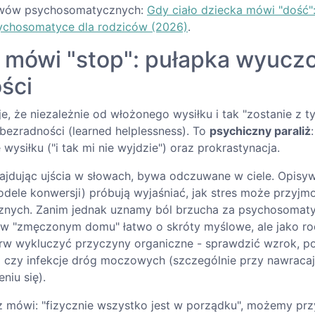
awów psychosomatycznych:
Gdy ciało dziecka mówi "dość"
ychosomatyce dla rodziców (2026)
.
o mówi "stop": pułapka wyucz
ści
e, że niezależnie od włożonego wysiłku i tak "zostanie z 
bezradności (learned helplessness). To
psychiczny paraliż
e wysiłku ("i tak mi nie wyjdzie") oraz prokrastynacja.
najdując ujścia w słowach, bywa odczuwane w ciele. Opisyw
modele konwersji) próbują wyjaśniać, jak stres może przyj
nych. Zanim jednak uznamy ból brzucha za psychosomaty
: w "zmęczonym domu" łatwo o skróty myślowe, ale jako ro
rw wykluczyć przyczyny organiczne - sprawdzić wzrok, po
) czy infekcje dróg moczowych (szczególnie przy nawraca
niu się).
z mówi: "fizycznie wszystko jest w porządku", możemy prz