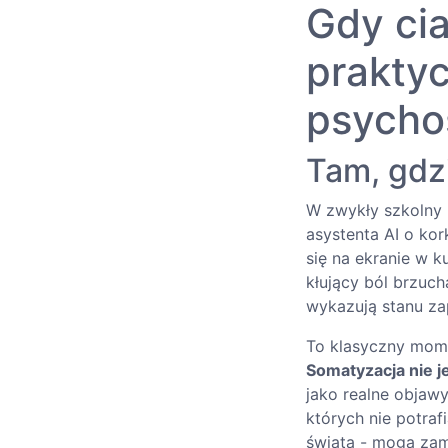
Gdy cia
prakty
psycho
Tam, gdzi
W zwykły szkolny
asystenta AI o ko
się na ekranie w 
kłujący ból brzuch
wykazują stanu zap
To klasyczny mome
Somatyzacja nie 
jako realne objawy
których nie potra
świata - mogą zami