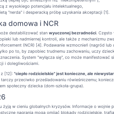
ażką (lepiej być śmiesznym niż "niekompetentnym"),
cą z wysokiego potencjału intelektualnego,
ietą "nerda" i desperacką próbę uzyskania akceptacji [1].
ka domowa i NCR
oże destabilizować stan
wyuczonej bezradności
. Często
opieki lub nadmiernej kontroli, ale także z mechanizmu z
nforcement (NCR) [4]. Podawanie wzmocnień (nagród lub 
ylko po to, by zapobiec trudnemu zachowaniu, uczy dzieck
znaczenia. System "wyłącza się", co może manifestować si
i i dolegliwościami.
z [12]:
"ciepło rodzicielskie" jest konieczne, ale niewysta
 tarczy przeciwko prześladowaniu rówieśniczemu; koniec
tem społeczny dziecka (dom-szkoła-grupa).
26
 żyją w cieniu globalnych kryzysów. Informacje o wojnie p
rastyczne nagrania mogą omijać blokady rodzicielskie, traf