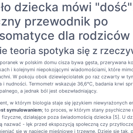
ło dziecka mówi "dość"
czny przewodnik po
somatyce dla rodziców
e teoria spotyka się z rzeczy
 poranek w polskim domu cisza bywa gęsta, przerywana k
rkach i kolejnymi niepokojącymi wiadomościami, które mi
kuchni. W pokoju obok dziewięciolatek po raz czwarty w ty
a i nudności. Termometr wskazuje 36,6°C, badania krwi sp
alnego, a jednak ból jest obezwładniający.
nt, w którym biologia staje się językiem niewyrażonych e
jest symulowaniem
; to proces, w którym stany psychiczne 
 fizyczne, działające poza świadomością dziecka [5]. U dz
fią nazwać - lęk przed ekspozycją społeczną czy przytłoc
eniać się w napięcie mięśniowe i trzewne. Dzieje się tak,