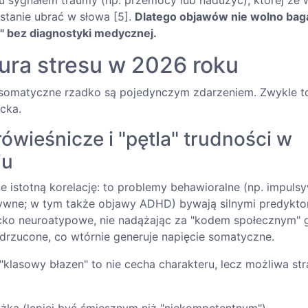
 sygnałem traumy (np. przemocy lub nadużyć), której ze 
w stanie ubrać w słowa [5].
Dlatego objawów nie wolno baga
" bez diagnostyki medycznej.
ura stresu w 2026 roku
somatyczne rzadko są pojedynczym zdarzeniem. Zwykle t
cka.
rówieśnicze i "pętla" trudności w
iu
e istotną korelację: to problemy behawioralne (np. impuls
wne; w tym także objawy ADHD) bywają silnymi predykto
cko neuroatypowe, nie nadążając za "kodem społecznym" 
odrzucone, co wtórnie generuje napięcie somatyczne.
klasowy błazen" to nie cecha charakteru, lecz możliwa str