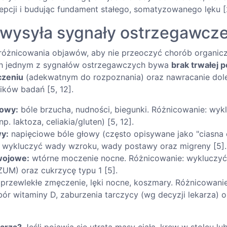
epcji i budując fundament stałego, somatyzowanego lęku [2
o wysyła sygnały ostrzegawcz
óżnicowania objawów, aby nie przeoczyć chorób organicz
ych jednym z sygnałów ostrzegawczych bywa
brak trwałej 
czeniu
(adekwatnym do rozpoznania) oraz nawracanie dol
ków badań [5, 12].
owy:
bóle brzucha, nudności, biegunki. Różnicowanie: wykl
np. laktoza, celiakia/gluten) [5, 12].
y:
napięciowe bóle głowy (często opisywane jako "ciasna 
 wykluczyć wady wzroku, wady postawy oraz migreny [5].
wojowe:
wtórne moczenie nocne. Różnicowanie: wykluczyć 
M) oraz cukrzycę typu 1 [5].
przewlekłe zmęczenie, lęki nocne, koszmary. Różnicowani
bór witaminy D, zaburzenia tarczycy (wg decyzji lekarza) 