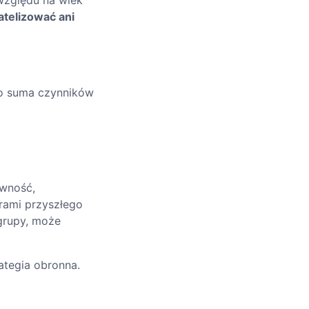
względu na wiek
telizować ani
o suma czynników
ywność,
rami przyszłego
grupy, może
ategia obronna.