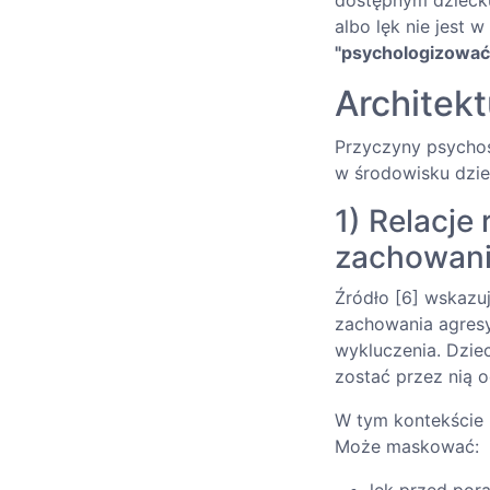
dostępnym dziecku
albo lęk nie jest 
"psychologizować
Architekt
Przyczyny psycho
w środowisku dzie
1) Relacje 
zachowan
Źródło [6] wskazuj
zachowania agresy
wykluczenia. Dzie
zostać przez nią 
W tym kontekście "
Może maskować: