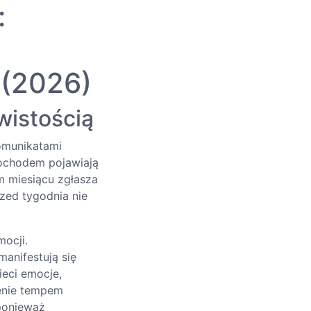
:
 (2026)
wistością
omunikatami
mochodem pojawiają
m miesiącu zgłasza
rzed tygodnia nie
mocji.
manifestują się
ieci emocje,
zenie tempem
 ponieważ