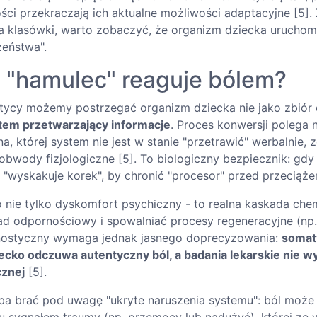
ści przekraczają ich aktualne możliwości adaptacyjne [5]
ia klasówki, warto zobaczyć, że organizm dziecka urucho
zeństwa".
 "hamulec" reaguje bólem?
itycy możemy postrzegać organizm dziecka nie jako zbiór 
tem przetwarzający informacje
. Proces konwersji polega n
a, której system nie jest w stanie "przetrawić" werbalnie, z
bwody fizjologiczne [5]. To biologiczny bezpiecznik: gdy 
 "wyskakuje korek", by chronić "procesor" przed przeciąże
o nie tylko dyskomfort psychiczny - to realna kaskada che
ad odpornościowy i spowalniać procesy regeneracyjne (np. 
gnostyczny wymaga jednak jasnego doprecyzowania:
somat
iecko odczuwa autentyczny ból, a badania lekarskie nie 
cznej
[5].
ba brać pod uwagę "ukryte naruszenia systemu": ból może