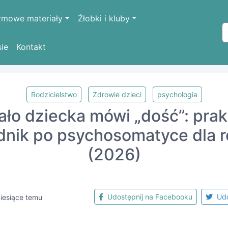
rmowe materiały
Żłobki i kluby
sie
Kontakt
Rodzicielstwo
Zdrowie dzieci
psychologia
ało dziecka mówi „dość”: pra
nik po psychosomatyce dla 
(2026)
Udostępnij na Facebooku
Udo
iesiące temu