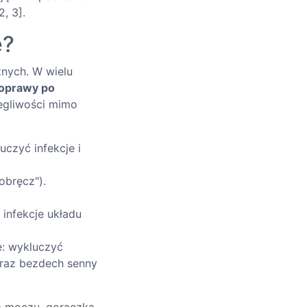
, 3].
e?
nych. W wielu
poprawy po
egliwości mimo
uczyć infekcje i
obręcz").
infekcje układu
e: wykluczyć
oraz bezdech senny