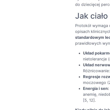
do dziecięcej perc
Jak ciał
Protokół wymaga r
opisach kliniczn
standardowym le
prawidłowych wyni
Układ pokarm
nietolerancje (
Układ nerwow
Różnicowanie:
Regresje roz
moczowego (ZU
Energia i sen:
anemię, niedo
[5, 12].