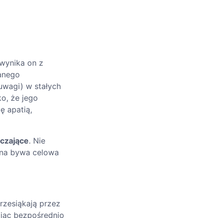
 wynika on z
wanego
uwagi) w stałych
o, że jego
ę apatią,
rczające
. Nie
zna bywa celowa
rzesiąkają przez
iając bezpośrednio