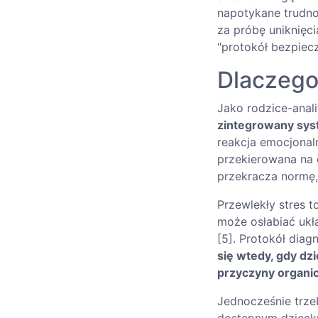
napotykane trudno
za próbę uniknięc
"protokół bezpiec
Dlaczego
Jako rodzice-anal
zintegrowany sys
reakcja emocjonaln
przekierowana na o
przekracza normę,
Przewlekły stres t
może osłabiać ukł
[5]. Protokół dia
się wtedy, gdy dz
przyczyny organi
Jednocześnie trze