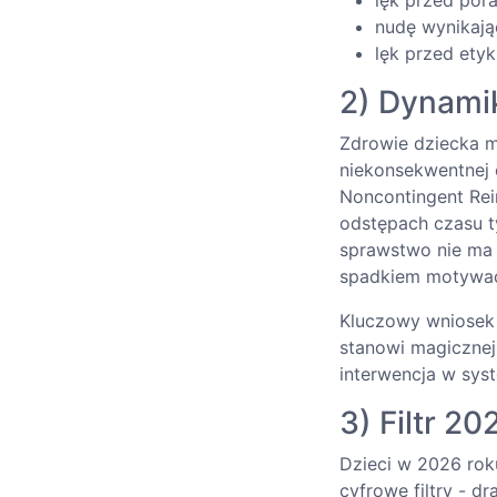
lęk przed por
nudę wynikają
lęk przed etyk
2) Dynami
Zdrowie dziecka m
niekonsekwentnej 
Noncontingent Rei
odstępach czasu t
sprawstwo nie ma 
spadkiem motywacj
Kluczowy wniosek 
stanowi magicznej
interwencja w sys
3) Filtr 20
Dzieci w 2026 roku
cyfrowe filtry - d