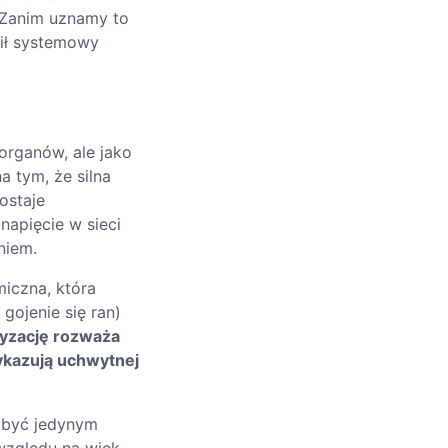
. Zanim uznamy to
mił systemowy
organów, ale jako
a tym, że silna
ostaje
napięcie w sieci
niem.
miczna, która
gojenie się ran)
yzację rozważa
wykazują uchwytnej
 być jedynym