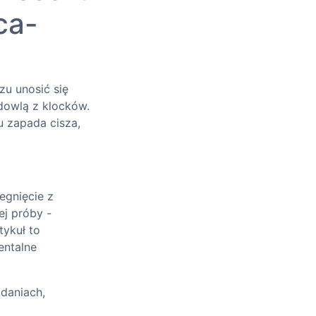
ca-
zu unosić się
dowlą z klocków.
u zapada cisza,
egnięcie z
j próby -
tykuł to
entalne
adaniach,