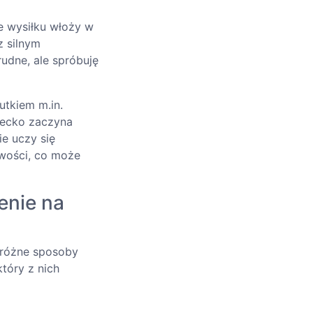
e wysiłku włoży w
z silnym
rudne, ale spróbuję
utkiem m.in.
ziecko zaczyna
ie uczy się
iwości, co może
enie na
 różne sposoby
tóry z nich