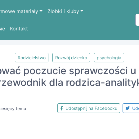
rmowe materiały
Żłobki i kluby
sie
Kontakt
Rodzicielstwo
Rozwój dziecka
psychologia
wać poczucie sprawczości u
rzewodnik dla rodzica-anality
Udostępnij na Facebooku
Udo
iesięcy temu