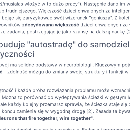
łeś/musiałaś włożyć w to dużo pracy"). Następnie dano im 
ub trudniejszego. Większość dzieci chwalonych za intelige
, bojąc się zaryzykować swój wizerunek "geniusza". Z kole
acowników
zdecydowana większość
dzieci chwalonych za w
sze zadania, postrzegając je jako szansę na dalszą naukę [2
uduje "autostradę" do samodzieln
tyczności
zwój ma solidne podstawy w neurobiologii. Kluczowym poję
ć
- zdolność mózgu do zmiany swojej struktury i funkcji w
.
ętność i każda próba rozwiązania problemu może wzmacni
 Można to porównać do wydeptywania ścieżki w gęstym le
 ale każdy kolejny przemarsz sprawia, że ścieżka staje się 
w końcu zamienia się w wygodną drogę [2]. Zasada ta byw
Neurons that fire together, wire together"
.
anie trudności wspierają uczenie się. Badania i programy 