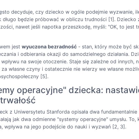
ęsto decyduje, czy dziecko w ogóle podejmie wyzwanie, il
jak długo będzie próbować w obliczu trudności [1]. Dziecko 
ści, nawet jeśli napotka przeszkodę, myśli: "OK, to jest t
twem jest
wyuczona bezradność
- stan, który może być sk
czania i odbierania okazji do samodzielnego działania. D
 wpływu na swoje otoczenie. Staje się zależne od innych, n
 za własne czyny i ostatecznie nie wierzy we własne możl
sychospołeczny [5].
emy operacyjne" dziecka: nastawi
 trwałość
eck z Uniwersytetu Stanforda opisała dwa fundamentalnie
iałają jak dwa odmienne "systemy operacyjne" umysłu. To, k
, wpływa na jego podejście do nauki i wyzwań [2, 3].