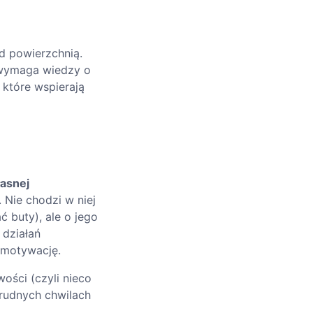
d powierzchnią.
 wymaga wiedzy o
które wspierają
łasnej
 Nie chodzi w niej
ć buty), ale o jego
 działań
y motywację.
ości (czyli nieco
trudnych chwilach