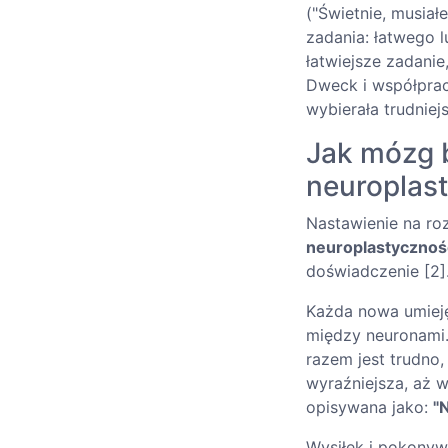
("Świetnie, musia
zadania: łatwego l
łatwiejsze zadanie
Dweck i współpr
wybierała trudniej
Jak mózg b
neuroplas
Nastawienie na ro
neuroplastycznoś
doświadczenie [2]
Każda nowa umiej
między neuronami.
razem jest trudno,
wyraźniejsza, aż 
opisywana jako:
"
Wysiłek i pokonyw