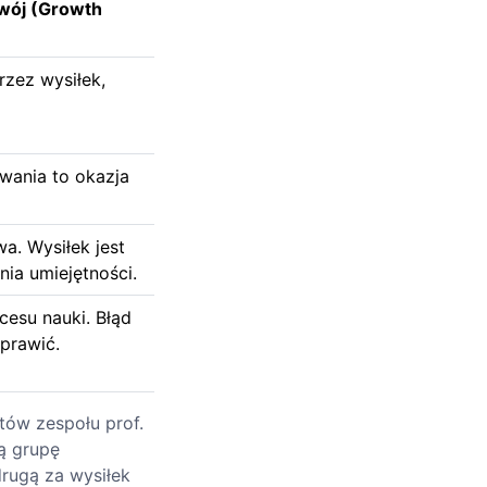
wój (Growth
rzez wysiłek,
ania to okazja
a. Wysiłek jest
ia umiejętności.
cesu nauki. Błąd
oprawić.
tów zespołu prof.
ą grupę
drugą za wysiłek