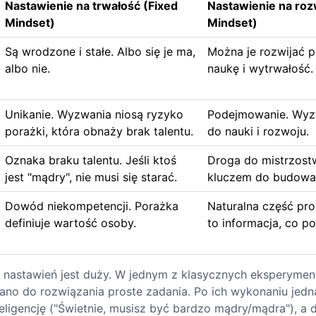
Nastawienie na trwałość (Fixed
Nastawienie na roz
Mindset)
Mindset)
Są wrodzone i stałe. Albo się je ma,
Można je rozwijać p
albo nie.
naukę i wytrwałość.
Unikanie. Wyzwania niosą ryzyko
Podejmowanie. Wyzw
porażki, która obnaży brak talentu.
do nauki i rozwoju.
Oznaka braku talentu. Jeśli ktoś
Droga do mistrzostw
jest "mądry", nie musi się starać.
kluczem do budowan
Dowód niekompetencji. Porażka
Naturalna część pro
definiuje wartość osoby.
to informacja, co p
 nastawień jest duży. W jednym z klasycznych eksperymen
no do rozwiązania proste zadania. Po ich wykonaniu jedn
ligencję ("Świetnie, musisz być bardzo mądry/mądra"), a 