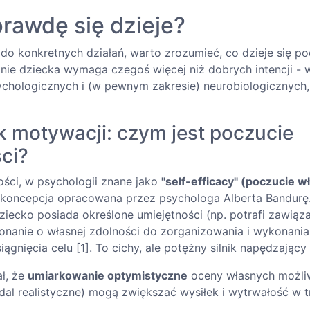
rawdę się dzieje?
do konkretnych działań, warto zrozumieć, co dzieje się po
nie dziecka wymaga czegoś więcej niż dobrych intencji -
hologicznych i (w pewnym zakresie) neurobiologicznych, 
ik motywacji: czym jest poczucie
ci?
ści, w psychologii znane jako
"self-efficacy" (poczucie w
o koncepcja opracowana przez psychologa Alberta Bandurę.
dziecko posiada określone umiejętności (np. potrafi zawiąza
nanie o własnej zdolności do zorganizowania i wykonania
ągnięcia celu [1]. To cichy, ale potężny silnik napędzając
ł, że
umiarkowanie optymistyczne
oceny własnych możliw
adal realistyczne) mogą zwiększać wysiłek i wytrwałość w 