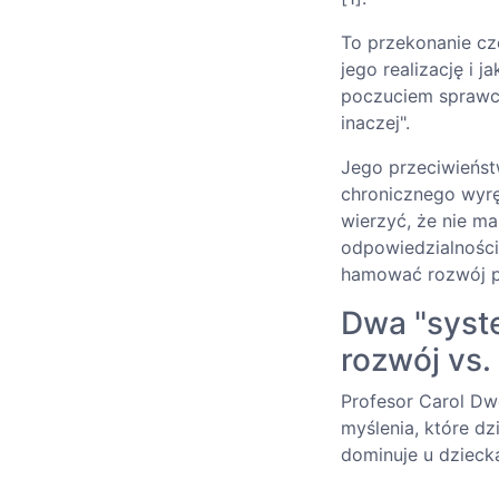
To przekonanie cz
jego realizację i 
poczuciem sprawczo
inaczej".
Jego przeciwieńs
chronicznego wyrę
wierzyć, że nie ma
odpowiedzialności
hamować rozwój p
Dwa "syst
rozwój vs.
Profesor Carol Dw
myślenia, które dz
dominuje u dziecka