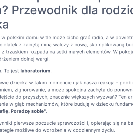
? Przewodnik dla rodzi
ka
w polskim domu w tle może cicho grać radio, a w powietr
ięciolatek z zaciętą miną walczy z nową, skomplikowaną bu
 i z trzaskiem rozpada na setki małych elementów. W pokoj
drżeniem dolnej wargi.
a. To jest
laboratorium
.
owie dziecka w takim momencie i jak nasza reakcja - podbi
niem, zignorowanie, a może spokojna zachęta do ponowne
odejście do przyszłych, znacznie większych wyzwań? Ten ar
zenie w głąb mechanizmów, które budują w dziecku fundam
afię. Poradzę sobie"
.
niki pierwsze poczucie sprawczości i, opierając się na b
ategie możliwe do wdrożenia w codziennym życiu.