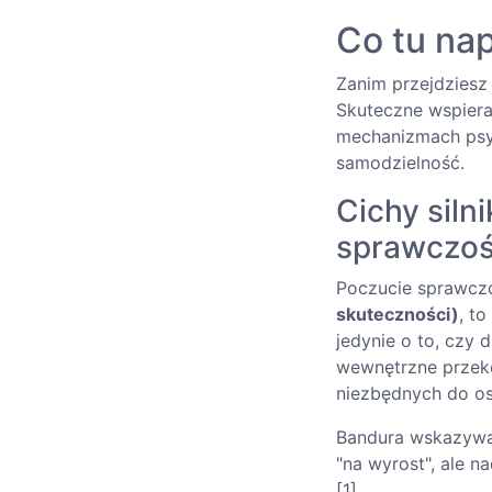
Co tu nap
Zanim przejdziesz 
Skuteczne wspiera
mechanizmach psyc
samodzielność.
Cichy siln
sprawczoś
Poczucie sprawczo
skuteczności)
, t
jedynie o to, czy 
wewnętrzne przeko
niezbędnych do osi
Bandura wskazywa
"na wyrost", ale n
[1].