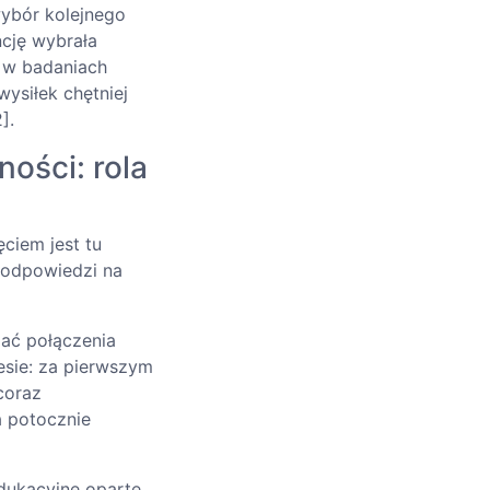
wybór kolejnego
ncję wybrała
i w badaniach
ysiłek chętniej
].
ości: rola
ciem jest tu
 odpowiedzi na
ać połączenia
sie: za pierwszym
coraz
a potocznie
edukacyjne oparte