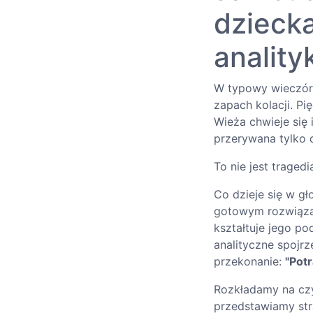
dziecka
anality
W typowy wieczór 
zapach kolacji. P
Wieża chwieje się
przerywana tylko 
To nie jest tragedi
Co dzieje się w gł
gotowym rozwiąza
kształtuje jego p
analityczne spojr
przekonanie:
"Potr
Rozkładamy na czyn
przedstawiamy str