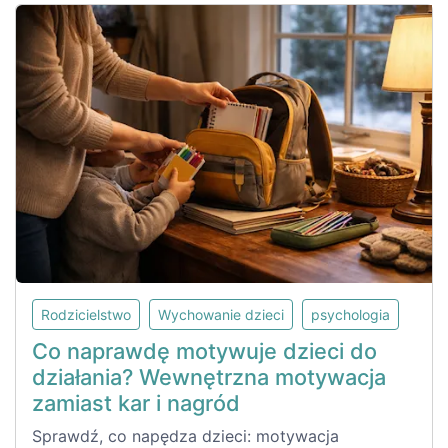
Rodzicielstwo
Wychowanie dzieci
psychologia
Co naprawdę motywuje dzieci do
działania? Wewnętrzna motywacja
zamiast kar i nagród
Sprawdź, co napędza dzieci: motywacja