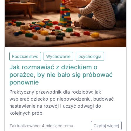
Rodzicielstwo
Wychowanie
psychologia
Jak rozmawiać z dzieckiem o
porażce, by nie bało się próbować
ponownie
Praktyczny przewodnik dla rodziców: jak
wspierać dziecko po niepowodzeniu, budować
nastawienie na rozwój i uczyć odwagi do
kolejnych prób.
Zaktualizowano: 4 miesiące temu
Czytaj więcej