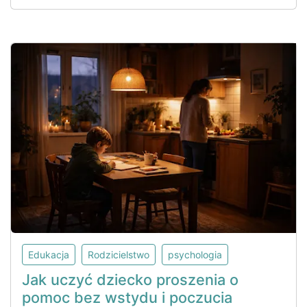
Edukacja
Rodzicielstwo
psychologia
Jak uczyć dziecko proszenia o
pomoc bez wstydu i poczucia