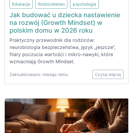
Edukacja
Rodzicielstwo
psychologia
Jak budować u dziecka nastawienie
na rozwój (Growth Mindset) w
polskim domu w 2026 roku
Praktyczny przewodnik dla rodziców:
neurobiologia bezpieczeństwa, język „jeszcze”,
filary poczucia wartości i mikro-nawyki, które
wzmacniają Growth Mindset.
Zaktualizowano: miesiąc temu
Czytaj więcej