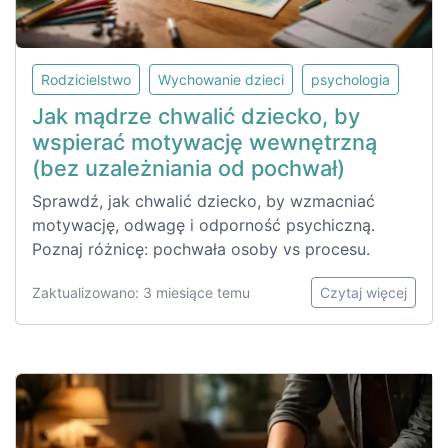
Rodzicielstwo
Wychowanie dzieci
psychologia
Jak mądrze chwalić dziecko, by
wspierać motywację wewnętrzną
(bez uzależniania od pochwał)
Sprawdź, jak chwalić dziecko, by wzmacniać
motywację, odwagę i odporność psychiczną.
Poznaj różnicę: pochwała osoby vs procesu.
Zaktualizowano: 3 miesiące temu
Czytaj więcej