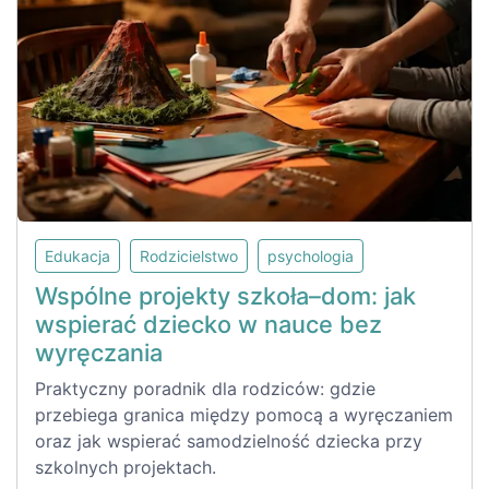
Edukacja
Rodzicielstwo
psychologia
Wspólne projekty szkoła–dom: jak
wspierać dziecko w nauce bez
wyręczania
Praktyczny poradnik dla rodziców: gdzie
przebiega granica między pomocą a wyręczaniem
oraz jak wspierać samodzielność dziecka przy
szkolnych projektach.