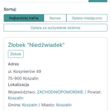
Sortuj:
Najbardziej trafne
Nazwa
Opłata miesięczna
Opłata za wyżywienie dzienna
Żłobek "Niedźwiadek"
Żłobek
Adres
ul. Kosynierów 49
75-900 Koszalin
Lokalizacja
Województwo:
ZACHODNIOPOMORSKIE
/ Powiat:
Koszalin
Gmina:
Koszalin
/ Miasto:
Koszalin