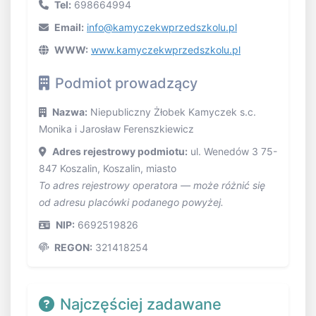
Tel:
698664994
Email:
info@kamyczekwprzedszkolu.pl
WWW:
www.kamyczekwprzedszkolu.pl
Podmiot prowadzący
Nazwa:
Niepubliczny Żłobek Kamyczek s.c.
Monika i Jarosław Ferenszkiewicz
Adres rejestrowy podmiotu:
ul. Wenedów 3 75-
847 Koszalin, Koszalin, miasto
To adres rejestrowy operatora — może różnić się
od adresu placówki podanego powyżej.
NIP:
6692519826
REGON:
321418254
Najczęściej zadawane