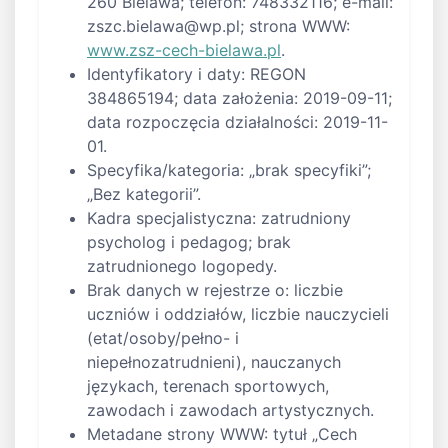
260 Bielawa; telefon: 748332116; e-mail:
zszc.bielawa@wp.pl
; strona WWW:
www.zsz-cech-bielawa.pl
.
Identyfikatory i daty: REGON
384865194; data założenia: 2019-09-11;
data rozpoczęcia działalności: 2019-11-
01.
Specyfika/kategoria: „brak specyfiki”;
„Bez kategorii”.
Kadra specjalistyczna: zatrudniony
psycholog i pedagog; brak
zatrudnionego logopedy.
Brak danych w rejestrze o: liczbie
uczniów i oddziałów, liczbie nauczycieli
(etat/osoby/pełno- i
niepełnozatrudnieni), nauczanych
językach, terenach sportowych,
zawodach i zawodach artystycznych.
Metadane strony WWW: tytuł „Cech