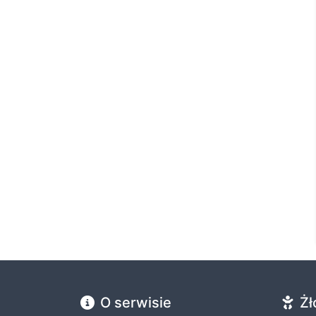
O serwisie
Żł