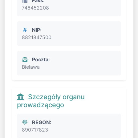
Faks:
746452208
NIP:
8821847500
Poczta:
Bielawa
Szczegóły organu
prowadzącego
REGON:
890717823