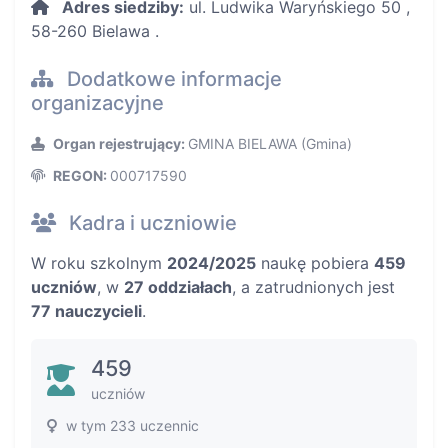
Adres siedziby:
ul. Ludwika Waryńskiego 50 ,
58-260 Bielawa .
Dodatkowe informacje
organizacyjne
Organ rejestrujący:
GMINA BIELAWA (Gmina)
REGON:
000717590
Kadra i uczniowie
W roku szkolnym
2024/2025
naukę pobiera
459
uczniów
, w
27 oddziałach
, a zatrudnionych jest
77 nauczycieli
.
459
uczniów
w tym 233 uczennic