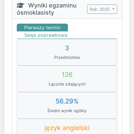
Wyniki egzaminu
Rok: 2025
ósmoklasisty
Pierwszy termin
Sesja poprawkowa
3
Przedmiotów
126
Łącznie zdających
56.29%
Średni wynik ogólny
język angielski