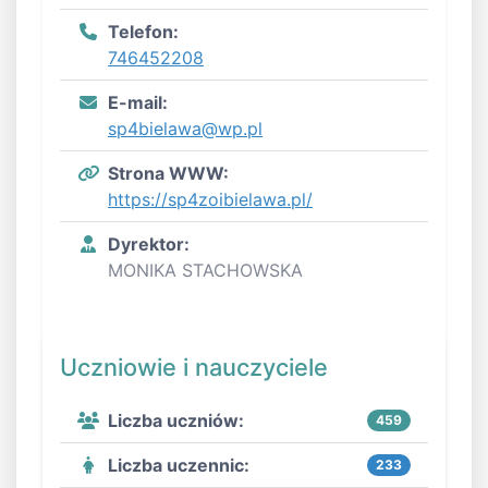
Telefon:
746452208
E-mail:
sp4bielawa@wp.pl
Strona WWW:
https://sp4zoibielawa.pl/
Dyrektor:
MONIKA STACHOWSKA
Uczniowie i nauczyciele
Liczba uczniów:
459
Liczba uczennic:
233