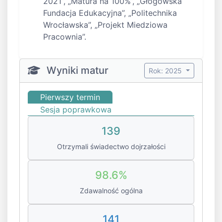
2021”, „Matura na 100%”, „Głogowska
Fundacja Edukacyjna”, „Politechnika
Wrocławska”, „Projekt Miedziowa
Pracownia”.
Wyniki matur
Rok: 2025
Pierwszy termin
Sesja poprawkowa
139
Otrzymali świadectwo dojrzałości
98.6%
Zdawalność ogólna
141