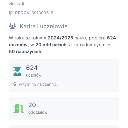
ziemski)
REGON:
391009618
Kadra i uczniowie
W roku szkolnym
2024/2025
naukę pobiera
624
uczniów
, w
20 oddziałach
, a zatrudnionych jest
50 nauczycieli
.
624
uczniów
w tym 437 uczennic
20
oddziałów