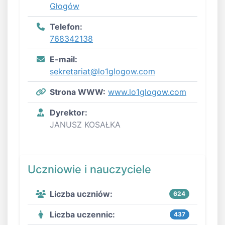
Głogów
Telefon:
768342138
E-mail:
sekretariat@lo1glogow.com
Strona WWW:
www.lo1glogow.com
Dyrektor:
JANUSZ KOSAŁKA
Uczniowie i nauczyciele
Liczba uczniów:
624
Liczba uczennic:
437