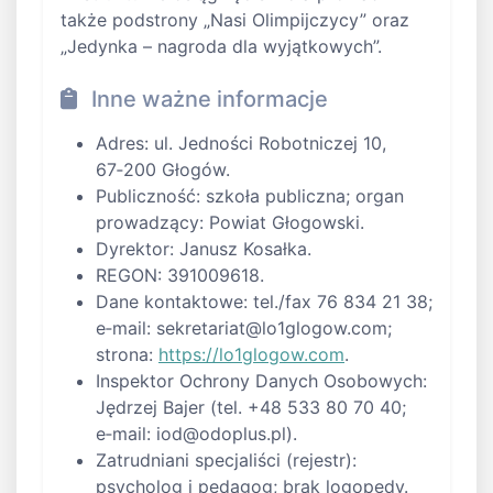
także podstrony „Nasi Olimpijczycy” oraz
„Jedynka – nagroda dla wyjątkowych”.
Inne ważne informacje
Adres: ul. Jedności Robotniczej 10,
67‑200 Głogów.
Publiczność: szkoła publiczna; organ
prowadzący: Powiat Głogowski.
Dyrektor: Janusz Kosałka.
REGON: 391009618.
Dane kontaktowe: tel./fax 76 834 21 38;
e‑mail:
sekretariat@lo1glogow.com
;
strona:
https://lo1glogow.com
.
Inspektor Ochrony Danych Osobowych:
Jędrzej Bajer (tel. +48 533 80 70 40;
e‑mail:
iod@odoplus.pl
).
Zatrudniani specjaliści (rejestr):
psycholog i pedagog; brak logopedy.