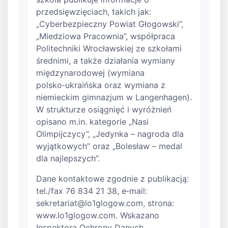
przedsięwzięciach, takich jak:
„Cyberbezpieczny Powiat Głogowski”,
„Miedziowa Pracownia”, współpraca
Politechniki Wrocławskiej ze szkołami
średnimi, a także działania wymiany
międzynarodowej (wymiana
polsko‑ukraińska oraz wymiana z
niemieckim gimnazjum w Langenhagen).
W strukturze osiągnięć i wyróżnień
opisano m.in. kategorie „Nasi
Olimpijczycy”, „Jedynka – nagroda dla
wyjątkowych” oraz „Bolesław – medal
dla najlepszych”.
Dane kontaktowe zgodnie z publikacją:
tel./fax 76 834 21 38, e‑mail:
sekretariat@lo1glogow.com
, strona:
www.lo1glogow.com. Wskazano
Inspektora Ochrony Danych