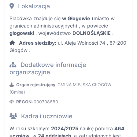
Lokalizacja
Placówka znajduje się
w Głogowie
(miasto w
granicach administracyjnych) , w powiecie
głogowski
, województwo
DOLNOŚLĄSKIE
.
Adres siedziby:
ul. Aleja Wolności 74 , 67-200
Głogów .
Dodatkowe informacje
organizacyjne
Organ rejestrujący:
GMINA MIEJSKA GŁOGÓW
(Gmina)
REGON:
000708680
Kadra i uczniowie
W roku szkolnym
2024/2025
naukę pobiera
464
uczniów
, w
24 oddziałach
, a zatrudnionych jest