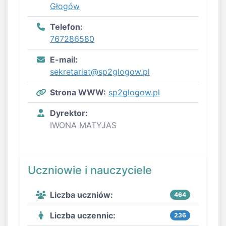
Głogów
Telefon:
767286580
E-mail:
sekretariat@sp2glogow.pl
Strona WWW:
sp2glogow.pl
Dyrektor:
IWONA MATYJAS
Uczniowie i nauczyciele
Liczba uczniów:
464
Liczba uczennic:
236