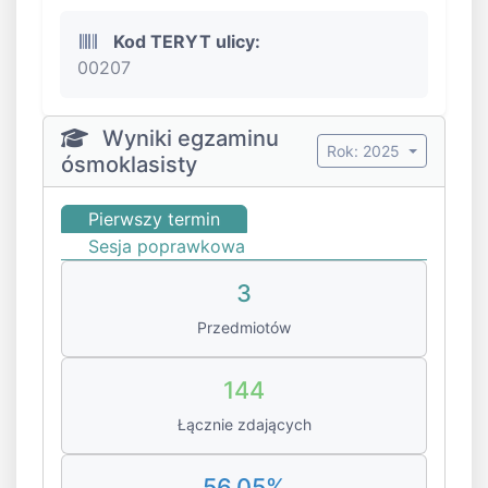
Kod TERYT ulicy:
00207
Wyniki egzaminu
Rok: 2025
ósmoklasisty
Pierwszy termin
Sesja poprawkowa
3
Przedmiotów
144
Łącznie zdających
56.05%