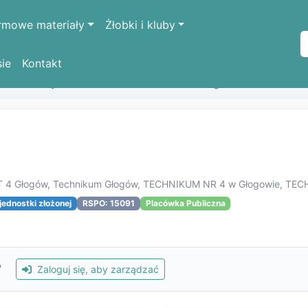
rmowe materiały
Żłobki i kluby
sie
Kontakt
k oświatowych
TECHNIKUM NR 4 w Głogowie
e, T 4 Głogów, Technikum Głogów, TECHNIKUM NR 4 w Głogowie, T
ednostki złożonej
RSPO: 15091
Placówka Publiczna
?
Zaloguj się, aby zarządzać