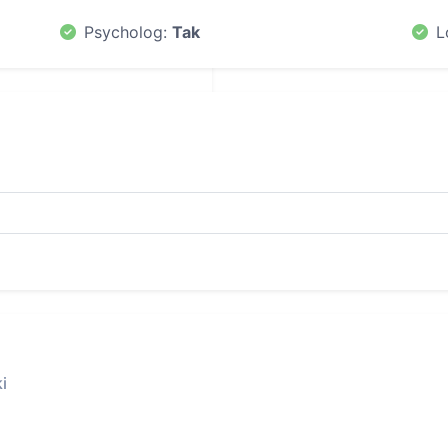
Psycholog:
Tak
L
i