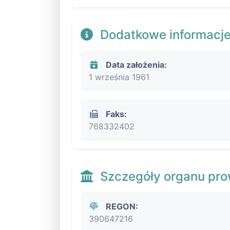
Dodatkowe informacj
Data założenia:
1 września 1961
Faks:
768332402
Szczegóły organu pr
REGON:
390647216