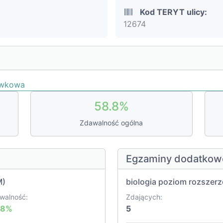
Kod TERYT ulicy:
12674
awkowa
58.8%
Zdawalność ogólna
Egzaminy dodatkow
M)
biologia poziom rozszer
walność:
Zdających:
.8%
5