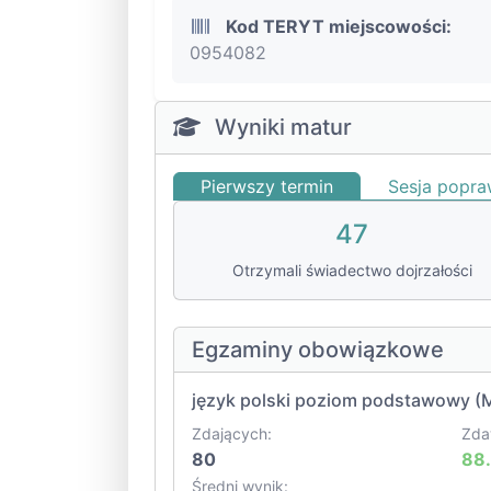
Kod TERYT miejscowości:
0954082
Wyniki matur
Pierwszy termin
Sesja popr
47
Otrzymali świadectwo dojrzałości
Egzaminy obowiązkowe
język polski poziom podstawowy (
Zdających:
Zda
80
88
Średni wynik: