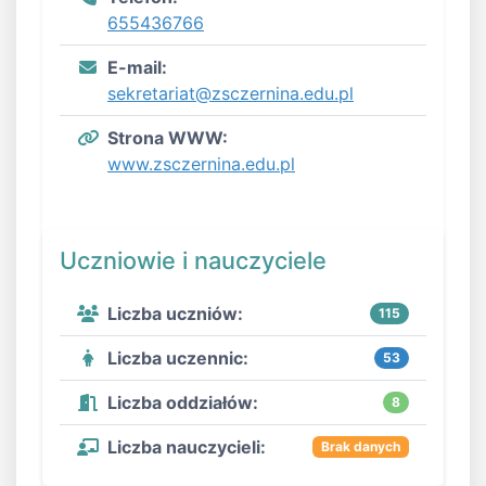
655436766
E-mail:
sekretariat@zsczernina.edu.pl
Strona WWW:
www.zsczernina.edu.pl
Uczniowie i nauczyciele
Liczba uczniów:
115
Liczba uczennic:
53
Liczba oddziałów:
8
Liczba nauczycieli:
Brak danych