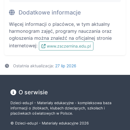
Dodatkowe informacje
Więcej informacji o placówce, w tym aktualny
harmonogram zajęć, programy nauczania oraz
ogłoszenia można znaleźć na oficjalnej stronie
internetowej:
www.zsczernina.edu.pl
Ostatnia aktualizacja:
27 lip 2026
O serwisie
Dzieci-edu.pl - Materiały edukacyjne - kompleksowa baza
informacji o żłobkach, klubach dziecięcych, szkołach i
placówkach oświatowych w Polsce.
© Dzieci-edu.pl - Materiały edukacyjne 2026