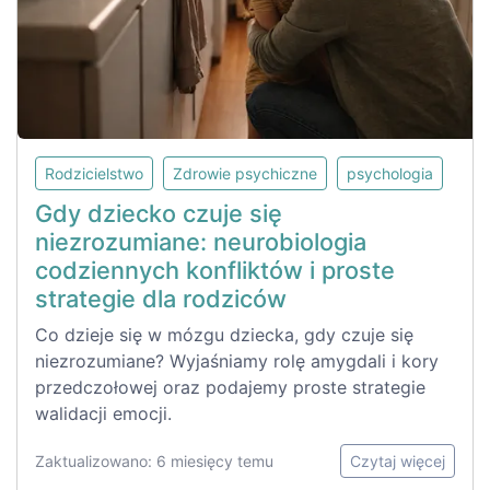
Rodzicielstwo
Zdrowie psychiczne
psychologia
Gdy dziecko czuje się
niezrozumiane: neurobiologia
codziennych konfliktów i proste
strategie dla rodziców
Co dzieje się w mózgu dziecka, gdy czuje się
niezrozumiane? Wyjaśniamy rolę amygdali i kory
przedczołowej oraz podajemy proste strategie
walidacji emocji.
Zaktualizowano: 6 miesięcy temu
Czytaj więcej