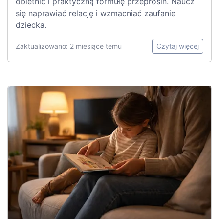
obietnic i praktyczną formułę przeprosin. Naucz
się naprawiać relację i wzmacniać zaufanie
dziecka.
Zaktualizowano: 2 miesiące temu
Czytaj więcej