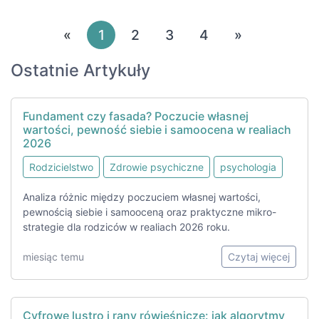
«
1
2
3
4
»
Ostatnie Artykuły
Fundament czy fasada? Poczucie własnej
wartości, pewność siebie i samoocena w realiach
2026
Rodzicielstwo
Zdrowie psychiczne
psychologia
Analiza różnic między poczuciem własnej wartości,
pewnością siebie i samooceną oraz praktyczne mikro-
strategie dla rodziców w realiach 2026 roku.
miesiąc temu
Czytaj więcej
Cyfrowe lustro i rany rówieśnicze: jak algorytmy