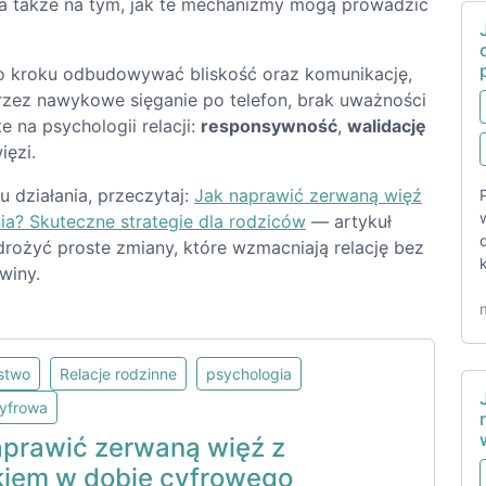
, a także na tym, jak te mechanizmy mogą prowadzić
k po kroku odbudowywać bliskość oraz komunikację,
rzez nawykowe sięganie po telefon, brak uważności
e na psychologii relacji:
responsywność
,
walidację
ięzi.
 działania, przeczytaj:
Jak naprawić zerwaną więź
a? Skuteczne strategie dla rodziców
— artykuł
rożyć proste zmiany, które wzmacniają relację bez
winy.
lstwo
Relacje rodzinne
psychologia
cyfrowa
aprawić zerwaną więź z
kiem w dobie cyfrowego