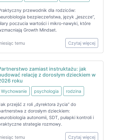
Praktyczny przewodnik dla rodziców:
neurobiologia bezpieczeństwa, język „jeszcze”,
filary poczucia wartości i mikro-nawyki, które
wzmacniają Growth Mindset.
miesiąc temu
Czytaj więcej
Partnerstwo zamiast instruktażu: jak
budować relację z dorosłym dzieckiem w
2026 roku
Wychowanie
psychologia
rodzina
Jak przejść z roli „dyrektora życia” do
partnerstwa z dorosłym dzieckiem:
neurobiologia autonomii, SDT, pułapki kontroli i
praktyczne strategie rozmowy.
miesiąc temu
Czytaj więcej