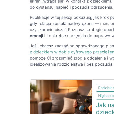
ekran „wtrąca się” w kontakt z dzieckiem)
do dystansu, napięć i poczucia odrzucenia.
Publikacje w tej sekcji pokazują, jak kro
gdy relacja została nadwyrężona — m.in. p
czy „karanie ciszą”. Poznasz strategie opart
emocji
i konkretne narzędzia do naprawy w
Jeśli chcesz zacząć od sprawdzonego planu
z dzieckiem w dobie cyfrowego przeciążeni
pomoże Ci zrozumieć źródła oddalenia i wd
idealizowania rodzicielstwa i bez poczucia 
Rodzicie
Higiena 
Jak n
dziec