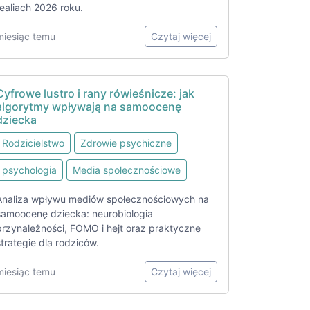
realiach 2026 roku.
miesiąc temu
Czytaj więcej
Cyfrowe lustro i rany rówieśnicze: jak
algorytmy wpływają na samoocenę
dziecka
Rodzicielstwo
Zdrowie psychiczne
psychologia
Media społecznościowe
Analiza wpływu mediów społecznościowych na
samoocenę dziecka: neurobiologia
przynależności, FOMO i hejt oraz praktyczne
strategie dla rodziców.
miesiąc temu
Czytaj więcej