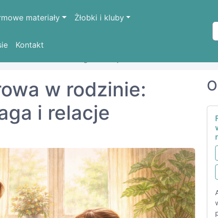
rmowe materiały
Żłobki i kluby
sie
Kontakt
a w rodzinie: równowaga i relacje
rowa w rodzinie:
O
ga i relacje