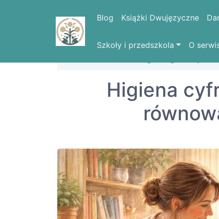
Blog
Książki Dwujęzyczne
Da
Szkoły i przedszkola
O serwi
Strona domowa
Blog
Higiena cyfrow
Higiena cyf
równowa