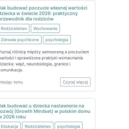
Jak budować poczucie własnej wartości
dziecka w świecie 2026: praktyczny
przewodnik dla rodziców
Rodzicielstwo
Wychowanie
Zdrowie psychiczne
psychologia
Poznaj różnicę między samooceną a poczuciem
wartości i sprawdzone praktyki wzmacniania
dziecka: więź, neurobiologia, granice i
komunikacja.
miesiąc temu
Czytaj więcej
Jak budować u dziecka nastawienie na
rozwój (Growth Mindset) w polskim domu
w 2026 roku
Edukacja
Rodzicielstwo
psychologia