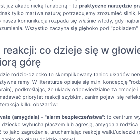
jest już akademicką fanaberią - to
praktyczne narzędzie pr
nak tylko martwa natura; potrzebujemy zrozumieć silnik, k
o nasza komunikacja rozpada się właśnie wtedy, gdy najbar
zumienia. Wszystko zaczyna się głęboko pod "pokładem" 
reakcji: co dzieje się w głowi
iorą górę
dzie rodzic-dziecko to skomplikowany taniec układów ne
ztywne ramy. W literaturze opisuje się m.in. koncepcję "rod
brain), podkreślając, że układy odpowiedzialne za emocje 
nadawać priorytet reakcji szybkim, zanim pojawi się reflek
terakcja kilku obszarów:
wate (amygdala) - "alarm bezpieczeństwa"
: to centrum w
 dziecko wybucha płaczem lub agresją, amygdala rodzica
 to jako zagrożenie, uruchamiając reakcję walki/ucieczki 
, zanim do głosu dojdzie namysł.