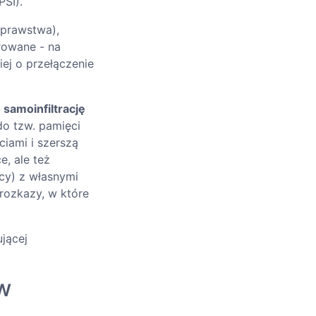
PSI).
sprawstwa),
trowane - na
iej o przełączenie
:
samoinfiltrację
o tzw. pamięci
iami i szerszą
e, ale też
cy) z własnymi
 rozkazy, w które
jącej
w