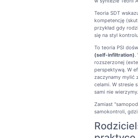
w syntezie Teorii 
Teoria SDT wskazu
kompetencję (skute
przykład gdy rodzi
się na styl kontrolu
To teoria PSI doś
(self-infiltration)
.
rozszerzonej (ext
perspektywą. W efe
zaczynamy mylić z
celami. W stresie 
sami nie wierzymy
Zamiast "samopodt
samokontroli, gdz
Rodzicie
praktyce