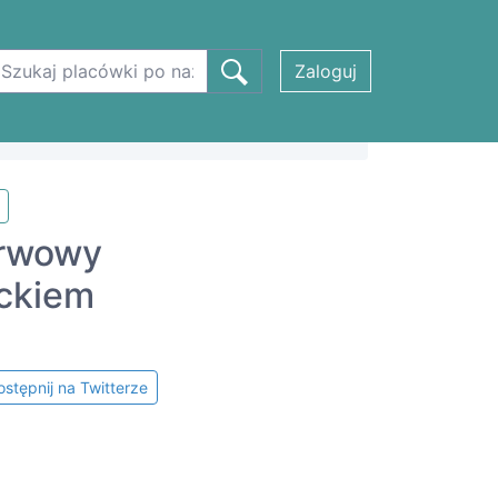
Zaloguj
erwowy
eckiem
stępnij na Twitterze