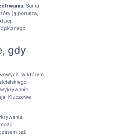
zetrwania
. Sama
tóry ją porusza,
dziej
logicznego
e, gdy
rwowych, w którym
zicielskiego
i wykrywanie
sja. Kluczowe
ykrywania
 może
(czasem też