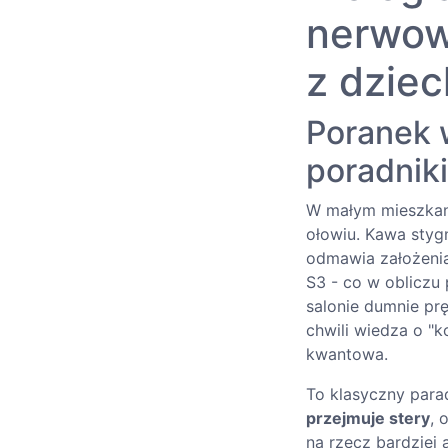
nerwow
z dzie
Poranek w
poradniki
W małym mieszkani
ołowiu. Kawa styg
odmawia założenia
S3 - co w obliczu
salonie dumnie prę
chwili wiedza o "k
kwantowa.
To klasyczny parad
przejmuje stery
, 
na rzecz bardziej