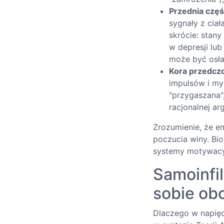
Przednia część
sygnały z cia
skrócie: stan
w depresji lu
może być osła
Kora przedcz
impulsów i my
"przygaszana"
racjonalnej ar
Zrozumienie, że e
poczucia winy. Bi
systemy motywacy
Samoinfil
sobie ob
Dlaczego w napięc