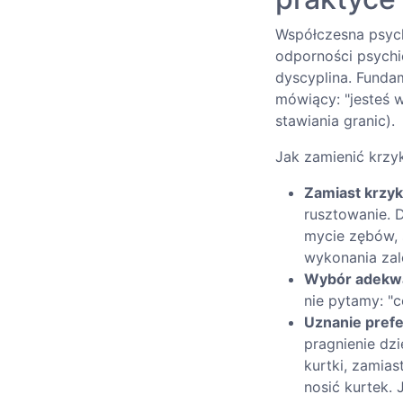
Współczesna psych
odporności psychic
dyscyplina. Funda
mówiący: "jesteś 
stawiania granic).
Jak zamienić krzy
Zamiast krzyk
rusztowanie. D
mycie zębów, 
wykonania zale
Wybór adekwa
nie pytamy: "c
Uznanie prefe
pragnienie dz
kurtki, zamias
nosić kurtek. 