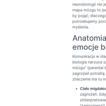
neurobiologii nie 
mapa mózgu to jed
by pojąć, dlaczeg
potrzebujemy poro
myślenia.
Anatomia 
emocje b
Komunikacja w dia
biologia narzuca s
mózgu" (parental 
zagrożeń potrafią 
znaczenie ma tu in
Ciało migdało
zagrożeń. Gdy
zinterpretować
"zamrożenia")