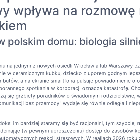
y wpływa na rozmowę 
ckiem
 polskim domu: biologia silni
u na jednym z nowych osiedli Wrocławia lub Warszawy c
nie w ceramicznym kubku, dziecko z uporem godnym leps
 butów, a na ekranie smartfona pulsuje powiadomienie o 
 porannego spotkania w korporacji oznacza katastrofę. Ch
żą się grzbiety poradników o świadomym rodzicielstwie, w
omunikacji bez przemocy" wydaje się równie odległa i niep
oks: im bardziej staramy się być racjonalni, tym szybciej
n
odcinając (w pewnym uproszczeniu) dostęp do zasobów k
 automatycznych reakcji stresowych. W realiach 2026 roku