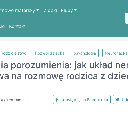
rmowe materiały
Żłobki i kluby
sie
Kontakt
Rodzicielstwo
Rozwój dziecka
psychologia
Neuronauka
gia porozumienia: jak układ n
a na rozmowę rodzica z dzi
Udostępnij na Facebooku
Udo
iesiące temu