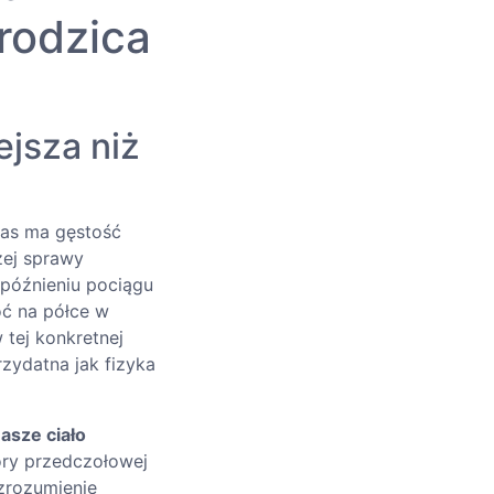
rodzica
ejsza niż
zas ma gęstość
zej sprawy
opóźnieniu pociągu
oć na półce w
 tej konkretnej
rzydatna jak fizyka
asze ciało
ory przedczołowej
 zrozumienie