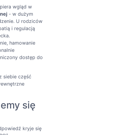
piera wgląd w
nej
- w dużym
dzenie. U rodziców
tią i regulacją
ecka.
anie, hamowanie
nalnie
aniczony dostęp do
z siebie część
 wewnętrzne
jemy się
dpowiedź kryje się