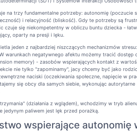
Autodeterminacji (SDT) i Systemów Interakcji Osobowości (
je na trzy fundamentalne potrzeby: autonomię (poczucie 
czność) i relacyjność (bliskość). Gdy te potrzeby są frus
c czuje się niekompetentny w obliczu buntu dziecka - łatw
jący, oparty na presji i lęku.
wietla jeden z najbardziej niszczących mechanizmów stresu
 W warunkach negatywnego afektu możemy tracić dostęp d
ension memory) - zasobów wspierających kontakt z wartośc
kcie nie tylko "zapominamy", jacy chcemy być jako rodzic
ewnętrzne naciski (oczekiwania społeczne, napięcie w pra
stajemy się obcy dla samych siebie, wykonując autorytarne
.
rzymania" (działania z wglądem), wchodzimy w tryb alienu
ie jedynym paliwem jest lęk przed porażką.
lstwo wspierające autonomię 