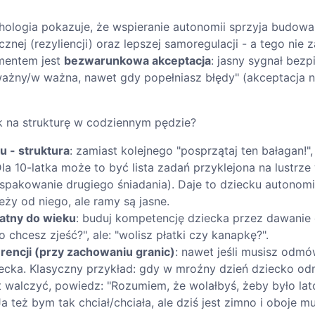
ologia pokazuje, że wspieranie autonomii sprzyja budowa
znej (rezyliencji) oraz lepszej samoregulacji - a tego nie 
mentem jest
bezwarunkowa akceptacja
: jasny sygnał bez
ważny/w ważna, nawet gdy popełniasz błędy" (akceptacja 
k na strukturę w codziennym pędzie?
u - struktura
: zamiast kolejnego "posprzątaj ten bałagan!
la 10-latka może to być lista zadań przyklejona na lustrze 
spakowanie drugiego śniadania). Daje to dziecku autonomi
ży od niego, ale ramy są jasne.
tny do wieku
: buduj kompetencję dziecka przez dawanie 
o chcesz zjeść?", ale: "wolisz płatki czy kanapkę?".
rencji (przy zachowaniu granic)
: nawet jeśli musisz odmó
iecka. Klasyczny przykład: gdy w mroźny dzień dziecko od
t walczyć, powiedz: "Rozumiem, że wolałbyś, żeby było lato
Ja też bym tak chciał/chciała, ale dziś jest zimno i oboje m