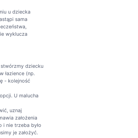
niu u dziecka
zastąpi sama
pieczeństwa,
nie wyklucza
", stwórzmy dziecku
w łazience (np.
ę - kolejność
opcji. U malucha
wić, uznaj
mawia założenia
 i nie trzeba było
usimy je założyć.