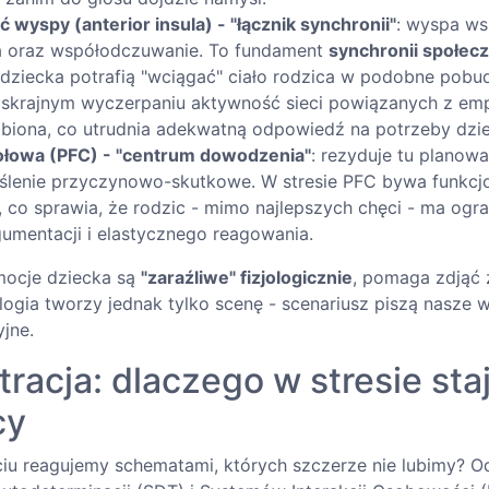
 wyspy (anterior insula) - "łącznik synchronii"
: wyspa ws
ła oraz współodczuwanie. To fundament
synchronii społecz
y dziecka potrafią "wciągać" ciało rodzica w podobne pobu
b skrajnym wyczerpaniu aktywność sieci powiązanych z empa
biona, co utrudnia adekwatną odpowiedź na potrzeby dzi
ołowa (PFC) - "centrum dowodzenia"
: rezyduje tu planow
ślenie przyczynowo-skutkowe. W stresie PFC bywa funkcjo
, co sprawia, że rodzic - mimo najlepszych chęci - ma ogr
gumentacji i elastycznego reagowania.
mocje dziecka są
"zaraźliwe" fizjologicznie
, pomaga zdjąć 
ologia tworzy jednak tylko scenę - scenariusz piszą nasze
jne.
tracja: dlaczego w stresie sta
cy
iu reagujemy schematami, których szczerze nie lubimy? O