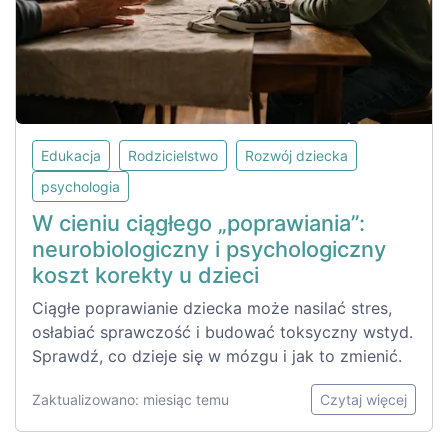
Edukacja
Rodzicielstwo
Rozwój dziecka
psychologia
W cieniu ciągłego „poprawiania”:
neurobiologiczny i psychologiczny
koszt korekty u dzieci
Ciągłe poprawianie dziecka może nasilać stres,
osłabiać sprawczość i budować toksyczny wstyd.
Sprawdź, co dzieje się w mózgu i jak to zmienić.
Zaktualizowano: miesiąc temu
Czytaj więcej