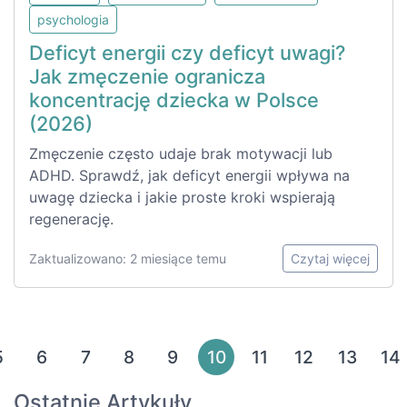
psychologia
Deficyt energii czy deficyt uwagi?
Jak zmęczenie ogranicza
koncentrację dziecka w Polsce
(2026)
Zmęczenie często udaje brak motywacji lub
ADHD. Sprawdź, jak deficyt energii wpływa na
uwagę dziecka i jakie proste kroki wspierają
regenerację.
Zaktualizowano: 2 miesiące temu
Czytaj więcej
5
6
7
8
9
10
11
12
13
14
Ostatnie Artykuły