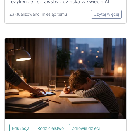
rezyliencję i sprawstwo dziecka w świecie AI.
Zaktualizowano: miesiąc temu
Czytaj więcej
Edukacja
Rodzicielstwo
Zdrowie dzieci