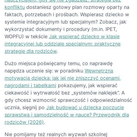
konfliktu
dostaniesz gotowy plan rozmowy oparty na
faktach, potrzebach i prośbach. Wspierasz dziecko w
systemie integracyjnym lub specjalnym? Zobacz, jak
wykorzystać dokumenty i procedury (m.in. IPET,
WOPFU) w tekście
Jak wspierać dziecko w klasie
integracyjnej lub oddziale specjalnym: praktyczne
strategie dla rodziców
.
Dużo miejsca poświęcamy temu, co naprawdę
napędza uczenie się: w poradniku
Wewnętrzna
motywacja dziecka: jak jej nie zniszczyć ocenami,
nagrodami i tabelkami
pokazujemy, jak wspierać
ciekawość i wytrwałość bez „systemów naklejek”. A
gdy chcesz wzmocnić sprawczość i odpowiedzialność
ucznia, sięgnij po
Jak budować u dziecka poczucie
sprawstwa i samodzielność w nauce? Przewodnik dla
rodziców (2026)
.
Nie pomijamy też realnych wyzwań szkolnej