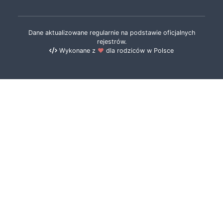
Dane aktualizowane regularnie na podstawie oficjalnych
rejestrów.
Wykonane z
❤️
dla rodziców w Polsce