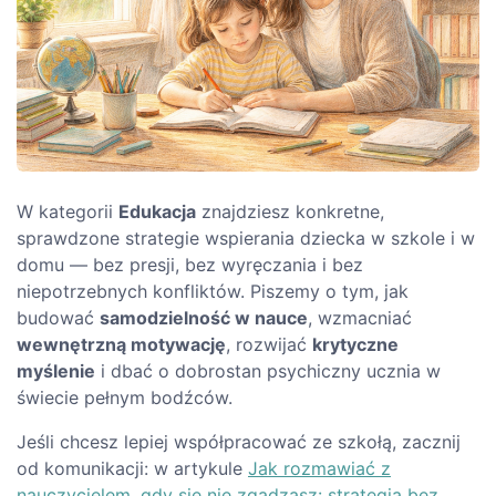
W kategorii
Edukacja
znajdziesz konkretne,
sprawdzone strategie wspierania dziecka w szkole i w
domu — bez presji, bez wyręczania i bez
niepotrzebnych konfliktów. Piszemy o tym, jak
budować
samodzielność w nauce
, wzmacniać
wewnętrzną motywację
, rozwijać
krytyczne
myślenie
i dbać o dobrostan psychiczny ucznia w
świecie pełnym bodźców.
Jeśli chcesz lepiej współpracować ze szkołą, zacznij
od komunikacji: w artykule
Jak rozmawiać z
nauczycielem, gdy się nie zgadzasz: strategia bez