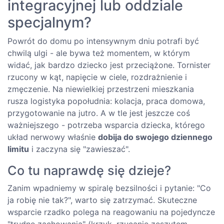
integracyjnej lub oddziale
specjalnym?
Powrót do domu po intensywnym dniu potrafi być
chwilą ulgi - ale bywa też momentem, w którym
widać, jak bardzo dziecko jest przeciążone. Tornister
rzucony w kąt, napięcie w ciele, rozdrażnienie i
zmęczenie. Na niewielkiej przestrzeni mieszkania
rusza logistyka popołudnia: kolacja, praca domowa,
przygotowanie na jutro. A w tle jest jeszcze coś
ważniejszego - potrzeba wsparcia dziecka, którego
układ nerwowy właśnie
dobija do swojego dziennego
limitu
i zaczyna się "zawieszać".
Co tu naprawdę się dzieje?
Zanim wpadniemy w spiralę bezsilności i pytanie: "Co
ja robię nie tak?", warto się zatrzymać. Skuteczne
wsparcie rzadko polega na reagowaniu na pojedyncze
"trudne zachowania" (krzyk, rzucanie zeszytem,