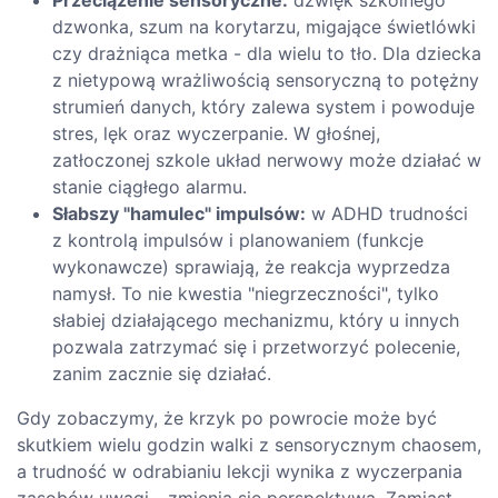
dzwonka, szum na korytarzu, migające świetlówki
czy drażniąca metka - dla wielu to tło. Dla dziecka
z nietypową wrażliwością sensoryczną to potężny
strumień danych, który zalewa system i powoduje
stres, lęk oraz wyczerpanie. W głośnej,
zatłoczonej szkole układ nerwowy może działać w
stanie ciągłego alarmu.
Słabszy "hamulec" impulsów:
w ADHD trudności
z kontrolą impulsów i planowaniem (funkcje
wykonawcze) sprawiają, że reakcja wyprzedza
namysł. To nie kwestia "niegrzeczności", tylko
słabiej działającego mechanizmu, który u innych
pozwala zatrzymać się i przetworzyć polecenie,
zanim zacznie się działać.
Gdy zobaczymy, że krzyk po powrocie może być
skutkiem wielu godzin walki z sensorycznym chaosem,
a trudność w odrabianiu lekcji wynika z wyczerpania
zasobów uwagi - zmienia się perspektywa. Zamiast