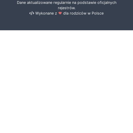
Dane aktualizowane regularnie na podstawie oficjalnych
rejestrów.
Wykonane z
❤️
dla rodziców w Polsce