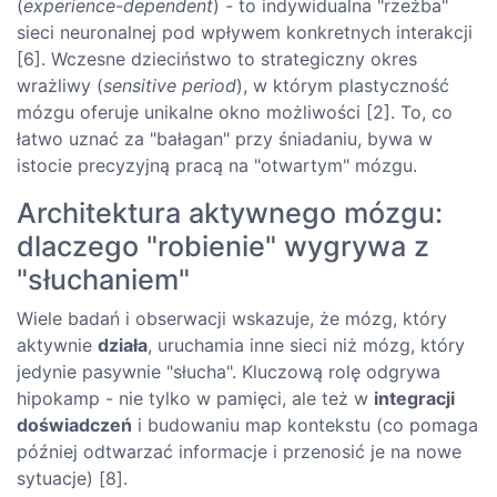
(
experience-dependent
) - to indywidualna "rzeźba"
sieci neuronalnej pod wpływem konkretnych interakcji
[6]. Wczesne dzieciństwo to strategiczny okres
wrażliwy (
sensitive period
), w którym plastyczność
mózgu oferuje unikalne okno możliwości [2]. To, co
łatwo uznać za "bałagan" przy śniadaniu, bywa w
istocie precyzyjną pracą na "otwartym" mózgu.
Architektura aktywnego mózgu:
dlaczego "robienie" wygrywa z
"słuchaniem"
Wiele badań i obserwacji wskazuje, że mózg, który
aktywnie
działa
, uruchamia inne sieci niż mózg, który
jedynie pasywnie "słucha". Kluczową rolę odgrywa
hipokamp - nie tylko w pamięci, ale też w
integracji
doświadczeń
i budowaniu map kontekstu (co pomaga
później odtwarzać informacje i przenosić je na nowe
sytuacje) [8].