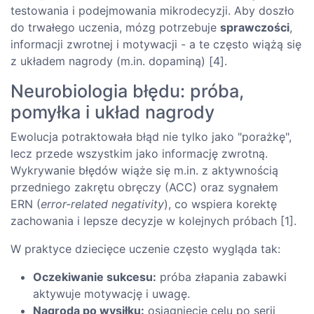
testowania i podejmowania mikrodecyzji. Aby doszło
do trwałego uczenia, mózg potrzebuje
sprawczości
,
informacji zwrotnej i motywacji - a te często wiążą się
z układem nagrody (m.in. dopaminą) [4].
Neurobiologia błędu: próba,
pomyłka i układ nagrody
Ewolucja potraktowała błąd nie tylko jako "porażkę",
lecz przede wszystkim jako informację zwrotną.
Wykrywanie błędów wiąże się m.in. z aktywnością
przedniego zakrętu obręczy (ACC) oraz sygnałem
ERN (
error-related negativity
), co wspiera korektę
zachowania i lepsze decyzje w kolejnych próbach [1].
W praktyce dziecięce uczenie często wygląda tak:
Oczekiwanie sukcesu:
próba złapania zabawki
aktywuje motywację i uwagę.
Nagroda po wysiłku:
osiągnięcie celu po serii