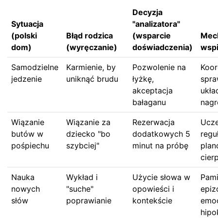
Decyzja
Sytuacja
"analizatora"
(polski
Błąd rodzica
(wsparcie
Mec
dom)
(wyręczanie)
doświadczenia)
wsp
Samodzielne
Karmienie, by
Pozwolenie na
Koor
jedzenie
uniknąć brudu
łyżkę,
spra
akceptacja
ukła
bałaganu
nagr
Wiązanie
Wiązanie za
Rezerwacja
Ucze
butów w
dziecko "bo
dodatkowych 5
reguł
pośpiechu
szybciej"
minut na próbę
plan
cier
Nauka
Wykład i
Użycie słowa w
Pam
nowych
"suche"
opowieści i
epiz
słów
poprawianie
kontekście
emoc
hip