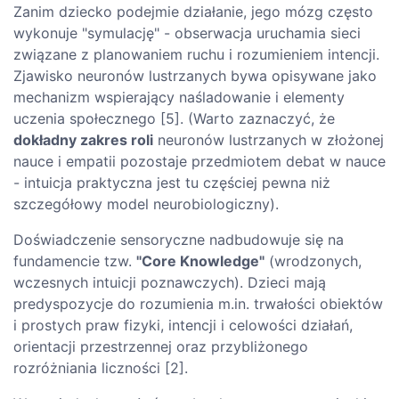
Zanim dziecko podejmie działanie, jego mózg często
wykonuje "symulację" - obserwacja uruchamia sieci
związane z planowaniem ruchu i rozumieniem intencji.
Zjawisko neuronów lustrzanych bywa opisywane jako
mechanizm wspierający naśladowanie i elementy
uczenia społecznego [5]. (Warto zaznaczyć, że
dokładny zakres roli
neuronów lustrzanych w złożonej
nauce i empatii pozostaje przedmiotem debat w nauce
- intuicja praktyczna jest tu częściej pewna niż
szczegółowy model neurobiologiczny).
Doświadczenie sensoryczne nadbudowuje się na
fundamencie tzw.
"Core Knowledge"
(wrodzonych,
wczesnych intuicji poznawczych). Dzieci mają
predyspozycje do rozumienia m.in. trwałości obiektów
i prostych praw fizyki, intencji i celowości działań,
orientacji przestrzennej oraz przybliżonego
rozróżniania liczności [2].