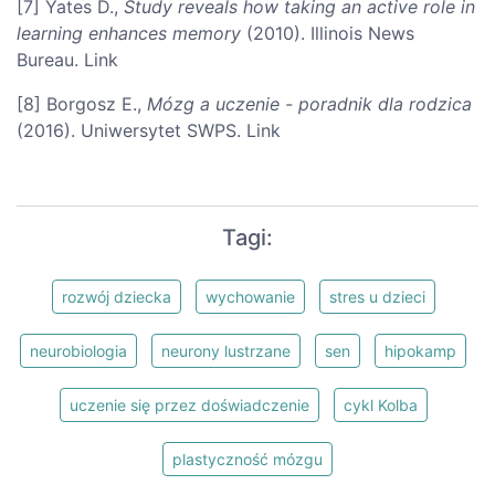
[7] Yates D.,
Study reveals how taking an active role in
learning enhances memory
(2010). Illinois News
Bureau. Link
[8] Borgosz E.,
Mózg a uczenie - poradnik dla rodzica
(2016). Uniwersytet SWPS. Link
Tagi:
rozwój dziecka
wychowanie
stres u dzieci
neurobiologia
neurony lustrzane
sen
hipokamp
uczenie się przez doświadczenie
cykl Kolba
plastyczność mózgu