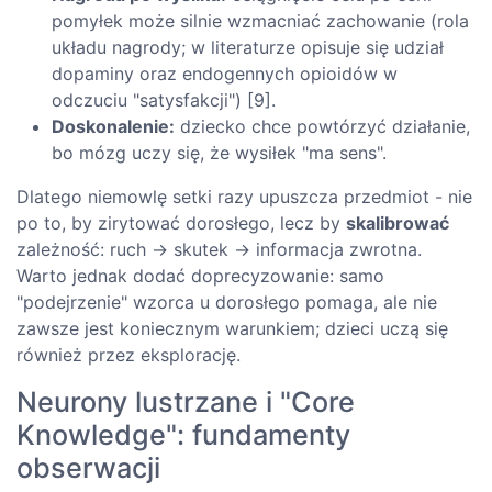
pomyłek może silnie wzmacniać zachowanie (rola
układu nagrody; w literaturze opisuje się udział
dopaminy oraz endogennych opioidów w
odczuciu "satysfakcji") [9].
Doskonalenie:
dziecko chce powtórzyć działanie,
bo mózg uczy się, że wysiłek "ma sens".
Dlatego niemowlę setki razy upuszcza przedmiot - nie
po to, by zirytować dorosłego, lecz by
skalibrować
zależność: ruch → skutek → informacja zwrotna.
Warto jednak dodać doprecyzowanie: samo
"podejrzenie" wzorca u dorosłego pomaga, ale nie
zawsze jest koniecznym warunkiem; dzieci uczą się
również przez eksplorację.
Neurony lustrzane i "Core
Knowledge": fundamenty
obserwacji