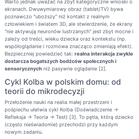
Warto jednak uważać na zbyt kategoryczne wnioski o
ekranach. Dwuwymiarowy obraz (tablet/TV) bywa
poznawczo "uboższy" niż kontakt z realnym
człowiekiem i światem 3D, ale stwierdzenie, że ekrany
"nie aktywują neuronów lustrzanych" jest zbyt mocne i
zależy od treści, wieku dziecka oraz kontekstu (np.
współoglądanie i rozmowa znacząco zmieniają efekt).
Bezpieczniej powiedzieć tak:
realna interakcja zwykle
dostarcza bogatszych bodźców społecznych i
sensorycznych
niż pasywne oglądanie [2].
Cykl Kolba w polskim domu: od
teorii do mikrodecyzji
Przełożenie nauki na realia małej przestrzeni i
pośpiechu ułatwia cykl Kolba (Doświadczenie →
Refleksja → Teoria → Test) [3]. To pętla, którą dziecko
(często nieświadomie) przechodzi przy każdym
nowym zadaniu.