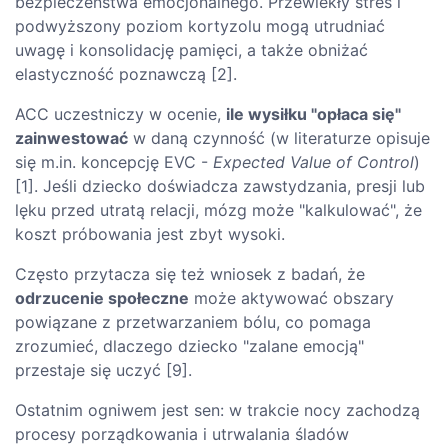
bezpieczeństwa emocjonalnego. Przewlekły stres i
podwyższony poziom kortyzolu mogą utrudniać
uwagę i konsolidację pamięci, a także obniżać
elastyczność poznawczą [2].
ACC uczestniczy w ocenie,
ile wysiłku "opłaca się"
zainwestować
w daną czynność (w literaturze opisuje
się m.in. koncepcję EVC -
Expected Value of Control
)
[1]. Jeśli dziecko doświadcza zawstydzania, presji lub
lęku przed utratą relacji, mózg może "kalkulować", że
koszt próbowania jest zbyt wysoki.
Często przytacza się też wniosek z badań, że
odrzucenie społeczne
może aktywować obszary
powiązane z przetwarzaniem bólu, co pomaga
zrozumieć, dlaczego dziecko "zalane emocją"
przestaje się uczyć [9].
Ostatnim ogniwem jest sen: w trakcie nocy zachodzą
procesy porządkowania i utrwalania śladów