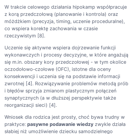
W trakcie celowego działania hipokamp współpracuje
z korą przedczołową (planowanie i kontrola) oraz
móżdżkiem (precyzja, timing, uczenie proceduralne),
co wspiera korektę zachowania w czasie
rzeczywistym [8].
Uczenie się aktywne wspiera dojrzewanie funkcji
wykonawczych i procesy decyzyjne, w które angażują
się m.in. obszary kory przedczołowej - w tym okolice
oczodołowo-czołowe (OFC), istotne dla oceny
konsekwencji i uczenia się na podstawie informacji
zwrotnej [4]. Rozwiązywanie problemów metodą prób
i błędów sprzyja zmianom plastycznym połączeń
synaptycznych (a w dłuższej perspektywie także
reorganizacji sieci) [4].
Wniosek dla rodzica jest prosty, choć bywa trudny w
praktyce:
pasywne podawanie wiedzy
zwykle działa
słabiej niż umożliwienie dziecku samodzielnego