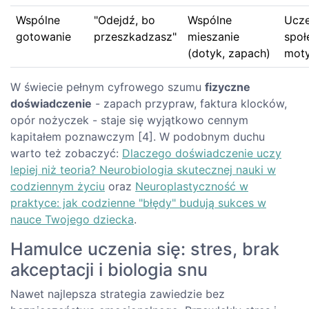
Wspólne
"Odejdź, bo
Wspólne
Ucze
gotowanie
przeszkadzasz"
mieszanie
społ
(dotyk, zapach)
mot
W świecie pełnym cyfrowego szumu
fizyczne
doświadczenie
- zapach przypraw, faktura klocków,
opór nożyczek - staje się wyjątkowo cennym
kapitałem poznawczym [4]. W podobnym duchu
warto też zobaczyć:
Dlaczego doświadczenie uczy
lepiej niż teoria? Neurobiologia skutecznej nauki w
codziennym życiu
oraz
Neuroplastyczność w
praktyce: jak codzienne "błędy" budują sukces w
nauce Twojego dziecka
.
Hamulce uczenia się: stres, brak
akceptacji i biologia snu
Nawet najlepsza strategia zawiedzie bez