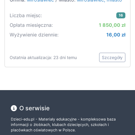
Liczba miejsc:
16
Opłata miesięczna:
1 850,00 zł
Wyżywienie dziennie:
16,00 zł
Ostatnia aktualizacja: 23 dni temu
Szczegóły
O serwisie
Dzieci-edu.pl - Materiały edukacyjne - kompleksowa baza
informacji o żłobkach, klubach dziecięcych, szkołach i
placówkach oświatowych w Polsce.