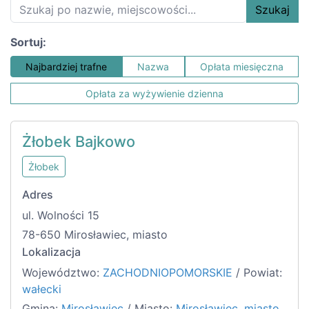
Szukaj
Sortuj:
Najbardziej trafne
Nazwa
Opłata miesięczna
Opłata za wyżywienie dzienna
Żłobek Bajkowo
Żłobek
Adres
ul. Wolności 15
78-650 Mirosławiec, miasto
Lokalizacja
Województwo:
ZACHODNIOPOMORSKIE
/ Powiat:
wałecki
Gmina:
Mirosławiec
/ Miasto:
Mirosławiec, miasto