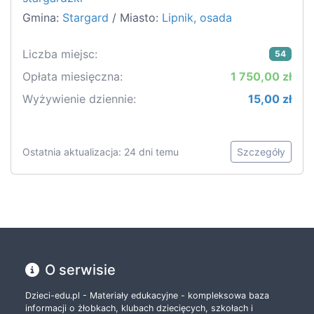
Gmina:
Stargard
/ Miasto:
Lipnik, osada
Liczba miejsc:
54
Opłata miesięczna:
1 750,00 zł
Wyżywienie dziennie:
15,00 zł
Ostatnia aktualizacja: 24 dni temu
Szczegóły
O serwisie
Dzieci-edu.pl - Materiały edukacyjne - kompleksowa baza
informacji o żłobkach, klubach dziecięcych, szkołach i