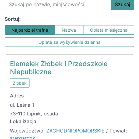
Szukaj
Sortuj:
Najbardziej trafne
Nazwa
Opłata miesięczna
Opłata za wyżywienie dzienna
Elemelek Żłobek i Przedszkole
Niepubliczne
Żłobek
Adres
ul. Leśna 1
73-110 Lipnik, osada
Lokalizacja
Województwo:
ZACHODNIOPOMORSKIE
/ Powiat:
stargardzki