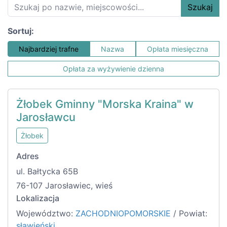
Szukaj
Sortuj:
Najbardziej trafne
Nazwa
Opłata miesięczna
Opłata za wyżywienie dzienna
Żłobek Gminny "Morska Kraina" w
Jarosławcu
Żłobek
Adres
ul. Bałtycka 65B
76-107 Jarosławiec, wieś
Lokalizacja
Województwo:
ZACHODNIOPOMORSKIE
/ Powiat:
sławieński