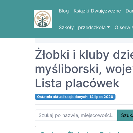
Blog
Książki Dwujęzyczne
Da
Szkoły i przedszkola
O serwi
Strona domowa
Województwa
ZACH
Żłobki i kluby dz
myśliborski, w
Lista placówek
Ostatnia aktualizacja danych: 14 lipca 2026
Szuk