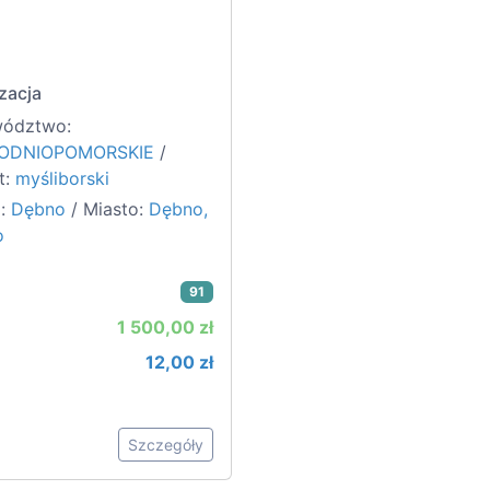
zacja
ództwo:
ODNIOPOMORSKIE
/
t:
myśliborski
:
Dębno
/ Miasto:
Dębno,
o
91
1 500,00 zł
12,00 zł
Szczegóły