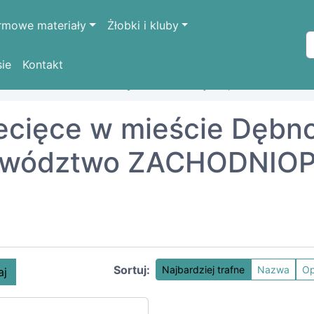
rmowe materiały
Żłobki i kluby
sie
Kontakt
ODNIOPOMORSKIE
myśliborski
Dębno, miasto
iecięce w mieście Dębno
ojewództwo ZACHODNIO
Sortuj:
Najbardziej trafne
Nazwa
Op
aj