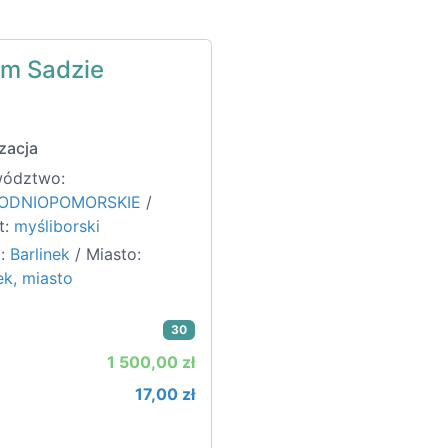
ym Sadzie
zacja
ództwo:
ODNIOPOMORSKIE
/
t:
myśliborski
:
Barlinek
/ Miasto:
ek, miasto
30
1 500,00 zł
17,00 zł