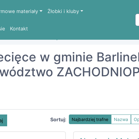
rmowe materiały
Żłobki i kluby
sie
Kontakt
ODNIOPOMORSKIE
myśliborski
Barlinek
iecięce w gminie Barline
ojewództwo ZACHODNIO
Sortuj:
Najbardziej trafne
Nazwa
Op
aj