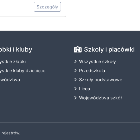
Szczegóły
obki i kluby
Szkoły i placówki
stkie żłobki
Wszystkie szkoły
stkie kluby dziecięce
Przedszkola
ewództwa
Szkoły podstawowe
Licea
Województwa szkół
 rejestrów.