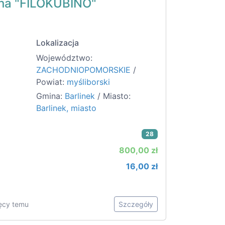
ha "FILOKUBINO"
Lokalizacja
Województwo:
ZACHODNIOPOMORSKIE
/
Powiat:
myśliborski
Gmina:
Barlinek
/ Miasto:
Barlinek, miasto
28
800,00 zł
16,00 zł
ięcy temu
Szczegóły