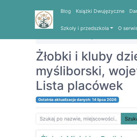
Blog
Książki Dwujęzyczne
Da
Szkoły i przedszkola
O serwi
Strona domowa
Województwa
ZACH
Żłobki i kluby dz
myśliborski, w
Lista placówek
Ostatnia aktualizacja danych: 14 lipca 2026
Szuk