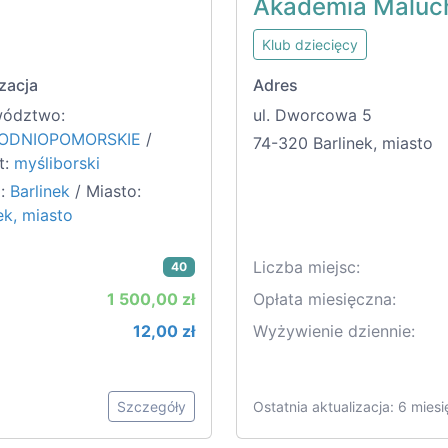
Akademia Maluc
Klub dziecięcy
zacja
Adres
ództwo:
ul. Dworcowa 5
ODNIOPOMORSKIE
/
74-320 Barlinek, miasto
t:
myśliborski
:
Barlinek
/ Miasto:
ek, miasto
Liczba miejsc:
40
1 500,00 zł
Opłata miesięczna:
12,00 zł
Wyżywienie dziennie:
Szczegóły
Ostatnia aktualizacja: 6 mies