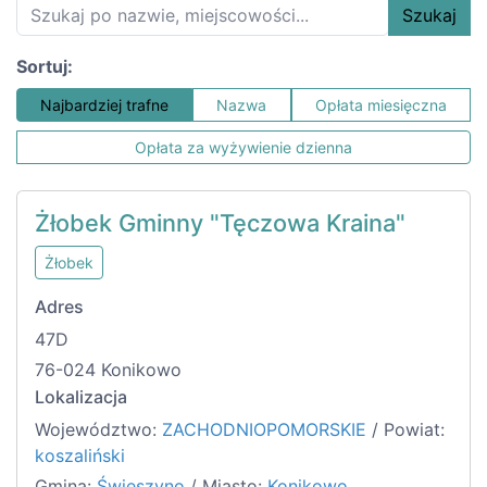
Szukaj
Sortuj:
Najbardziej trafne
Nazwa
Opłata miesięczna
Opłata za wyżywienie dzienna
Żłobek Gminny "Tęczowa Kraina"
Żłobek
Adres
47D
76-024 Konikowo
Lokalizacja
Województwo:
ZACHODNIOPOMORSKIE
/ Powiat:
koszaliński
Gmina:
Świeszyno
/ Miasto:
Konikowo