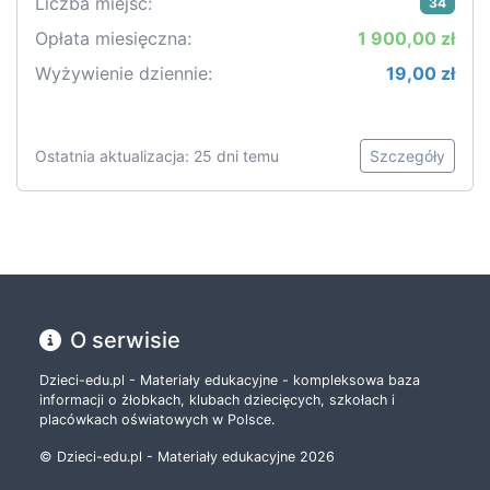
Liczba miejsc:
34
Opłata miesięczna:
1 900,00 zł
Wyżywienie dziennie:
19,00 zł
Ostatnia aktualizacja: 25 dni temu
Szczegóły
O serwisie
Dzieci-edu.pl - Materiały edukacyjne - kompleksowa baza
informacji o żłobkach, klubach dziecięcych, szkołach i
placówkach oświatowych w Polsce.
© Dzieci-edu.pl - Materiały edukacyjne 2026