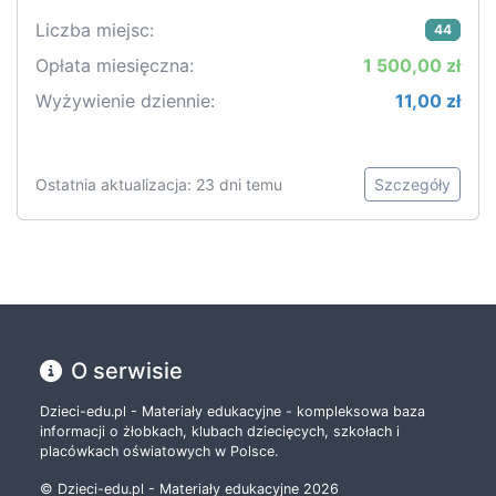
Liczba miejsc:
44
Opłata miesięczna:
1 500,00 zł
Wyżywienie dziennie:
11,00 zł
Ostatnia aktualizacja: 23 dni temu
Szczegóły
O serwisie
Dzieci-edu.pl - Materiały edukacyjne - kompleksowa baza
informacji o żłobkach, klubach dziecięcych, szkołach i
placówkach oświatowych w Polsce.
© Dzieci-edu.pl - Materiały edukacyjne 2026