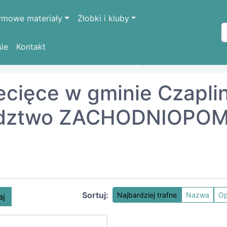
rmowe materiały
Żłobki i kluby
sie
Kontakt
ODNIOPOMORSKIE
drawski
Czaplinek
iecięce w gminie Czapli
ództwo ZACHODNIOPOMO
Sortuj:
Najbardziej trafne
Nazwa
Op
aj