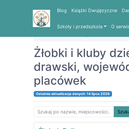
Blog
Książki Dwujęzyczne
Da
Szkoły i przedszkola
O serwi
Strona domowa
Województwa
ZACH
Żłobki i kluby dz
drawski, wojew
placówek
Ostatnia aktualizacja danych: 14 lipca 2026
Szuk