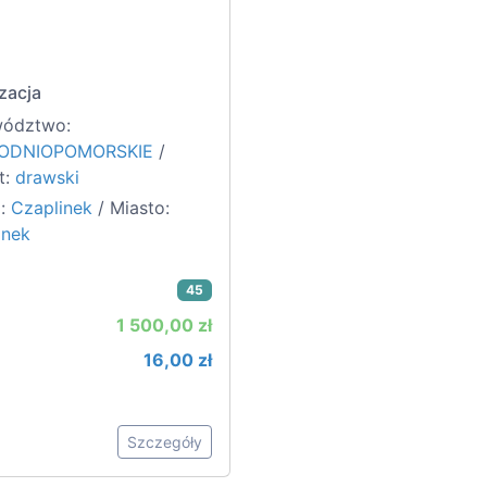
zacja
ództwo:
ODNIOPOMORSKIE
/
t:
drawski
:
Czaplinek
/ Miasto:
inek
45
1 500,00 zł
16,00 zł
Szczegóły