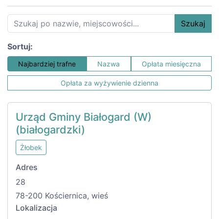
Szukaj
Sortuj:
Najbardziej trafne
Nazwa
Opłata miesięczna
Opłata za wyżywienie dzienna
Urząd Gminy Białogard (W)
(białogardzki)
Żłobek
Adres
28
78-200 Kościernica, wieś
Lokalizacja