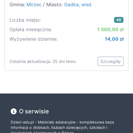
Gmina:
Mirzec
/ Miasto:
Gadka, wieś
Liczba miejsc:
40
Opłata miesięczna:
1 500,00 zł
Wyżywienie dziennie:
14,00 zł
Ostatnia aktualizacja: 25 dni temu
Szczegóły
O serwisie
Dzieci-edu.pl - Materiały edukacyjne - kompleksowa baza
informacji o żłobkach, klubach dziecięcych, szkołach i
placówkach oświatowych w Polsce.