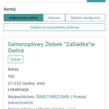
Sortuj:
Najbardziej trafne
Nazwa
Opłata miesięczna
Opłata za wyżywienie dzienna
Samorządowy Żłobek "ZaGadka"w
Gadce
Żłobek
Adres
100
27-220 Gadka, wieś
Lokalizacja
Województwo:
ŚWIĘTOKRZYSKIE
/ Powiat:
starachowicki