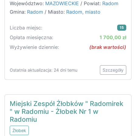
Województwo:
MAZOWIECKIE
/ Powiat:
Radom
Gmina:
Radom
/ Miasto:
Radom, miasto
Liczba miejsc:
15
Opłata miesięczna:
1 700,00 zł
Wyżywienie dziennie:
(brak wartości)
Ostatnia aktualizacja: 24 dni temu
Szczegóły
Miejski Zespół Żłobków " Radomirek
" w Radomiu - Żłobek Nr 1 w
Radomiu
Żłobek