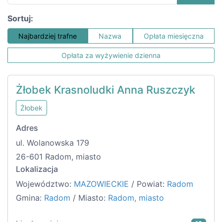
Sortuj:
Najbardziej trafne
Nazwa
Opłata miesięczna
Opłata za wyżywienie dzienna
Żłobek Krasnoludki Anna Ruszczyk
Żłobek
Adres
ul. Wolanowska 179
26-601 Radom, miasto
Lokalizacja
Województwo:
MAZOWIECKIE
/ Powiat:
Radom
Gmina:
Radom
/ Miasto:
Radom, miasto