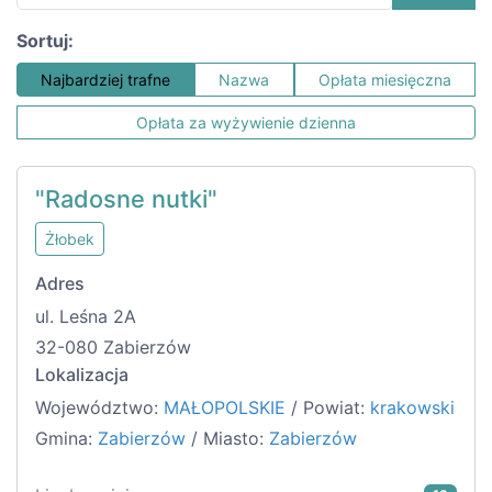
Sortuj:
Najbardziej trafne
Nazwa
Opłata miesięczna
Opłata za wyżywienie dzienna
"Radosne nutki"
Żłobek
Adres
ul. Leśna 2A
32-080 Zabierzów
Lokalizacja
Województwo:
MAŁOPOLSKIE
/ Powiat:
krakowski
Gmina:
Zabierzów
/ Miasto:
Zabierzów