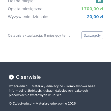
Liczba miejsc:
19
Opłata miesięczna:
1 700,00 zł
Wyżywienie dziennie:
20,00 zł
Ostatnia aktualizacja: 6 miesięcy temu
Szczegóły
O serwisie
Dzieci-edu.pl - Materiały edukacyjne - kompleksowa baza
informacji o żłobkach, klubach dziecięcych, szkołach i
placówkach oświatowych w Polsce.
© Dzieci-edu.pl - Materiały edukacyjne 2026