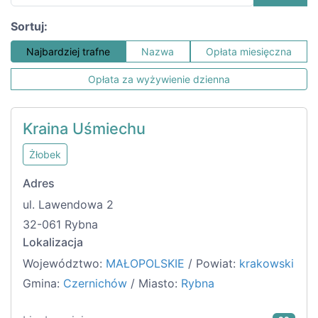
Sortuj:
Najbardziej trafne
Nazwa
Opłata miesięczna
Opłata za wyżywienie dzienna
Kraina Uśmiechu
Żłobek
Adres
ul. Lawendowa 2
32-061 Rybna
Lokalizacja
Województwo:
MAŁOPOLSKIE
/ Powiat:
krakowski
Gmina:
Czernichów
/ Miasto:
Rybna