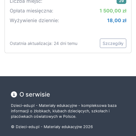
Liczba miejsc:
29
Opłata miesięczna:
1 500,00 zł
Wyżywienie dziennie:
18,00 zł
Ostatnia aktualizacja: 24 dni temu
Szczegóły
O serwisie
Dzieci-edu.pl - Materiały edukacyjne - kompleksowa baza
informacji o żłobkach, klubach dziecięcych, szkołach i
placówkach oświatowych w Polsce.
© Dzieci-edu.pl - Materiały edukacyjne 2026