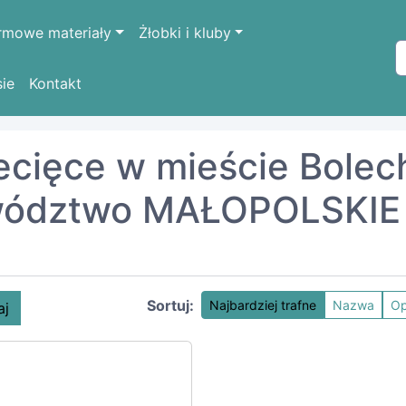
rmowe materiały
Żłobki i kluby
sie
Kontakt
POLSKIE
krakowski
Bolechowice
ziecięce w mieście Bole
wództwo MAŁOPOLSKIE |
Sortuj:
Najbardziej trafne
Nazwa
Op
aj