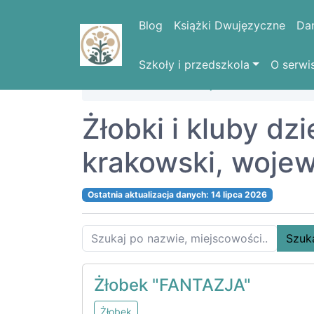
Blog
Książki Dwujęzyczne
Da
Szkoły i przedszkola
O serwi
Strona domowa
Województwa
MAŁO
Żłobki i kluby d
krakowski, woje
Ostatnia aktualizacja danych: 14 lipca 2026
Szuk
Żłobek "FANTAZJA"
Żłobek