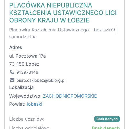
PLACÓWKA NIEPUBLICZNA
KSZTAŁCENIA USTAWICZNEGO LIGI
OBRONY KRAJU W ŁOBZIE
Placówka Kształcenia Ustawicznego - bez szkół |
samodzielna
Adres
ul. Pocztowa 17a
73-150 Łobez
913973146
biuro.osklobez@lok.org.pl
Lokalizacja
Województwo:
ZACHODNIOPOMORSKIE
Powiat:
łobeski
Liczba uczniów:
Brak danych
Liczba oddziałów:
Brak danych