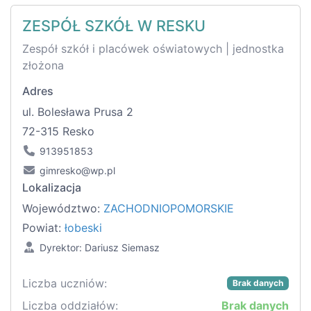
ZESPÓŁ SZKÓŁ W RESKU
Zespół szkół i placówek oświatowych | jednostka
złożona
Adres
ul. Bolesława Prusa 2
72-315 Resko
913951853
gimresko@wp.pl
Lokalizacja
Województwo:
ZACHODNIOPOMORSKIE
Powiat:
łobeski
Dyrektor: Dariusz Siemasz
Liczba uczniów:
Brak danych
Liczba oddziałów:
Brak danych