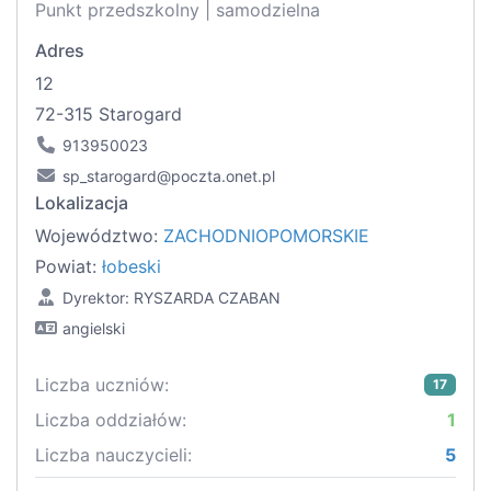
Punkt przedszkolny | samodzielna
Adres
12
72-315 Starogard
913950023
sp_starogard@poczta.onet.pl
Lokalizacja
Województwo:
ZACHODNIOPOMORSKIE
Powiat:
łobeski
Dyrektor: RYSZARDA CZABAN
angielski
Liczba uczniów:
17
Liczba oddziałów:
1
Liczba nauczycieli:
5