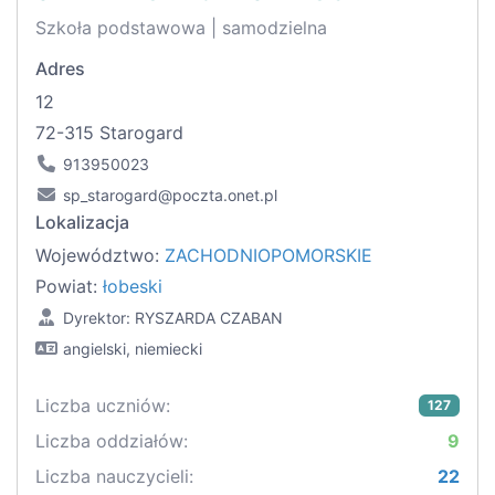
Szkoła podstawowa | samodzielna
Adres
12
72-315 Starogard
913950023
sp_starogard@poczta.onet.pl
Lokalizacja
Województwo:
ZACHODNIOPOMORSKIE
Powiat:
łobeski
Dyrektor: RYSZARDA CZABAN
angielski, niemiecki
Liczba uczniów:
127
Liczba oddziałów:
9
Liczba nauczycieli:
22