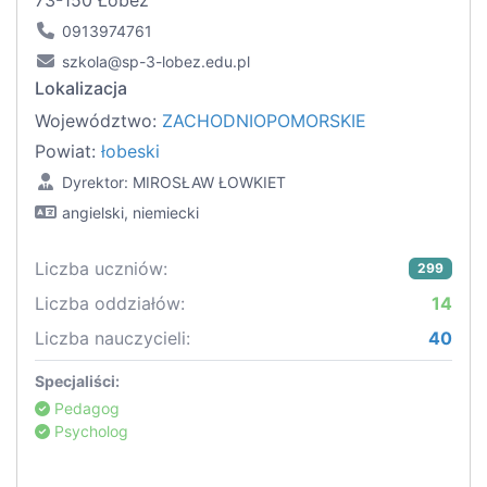
73-150 Łobez
0913974761
szkola@sp-3-lobez.edu.pl
Lokalizacja
Województwo:
ZACHODNIOPOMORSKIE
Powiat:
łobeski
Dyrektor: MIROSŁAW ŁOWKIET
angielski, niemiecki
Liczba uczniów:
299
Liczba oddziałów:
14
Liczba nauczycieli:
40
Specjaliści:
Pedagog
Psycholog