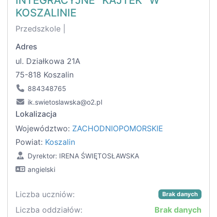
INTEGRACYJNE "KAJTEK" W
KOSZALINIE
Przedszkole |
Adres
ul. Działkowa 21A
75-818 Koszalin
884348765
ik.swietoslawska@o2.pl
Lokalizacja
Województwo:
ZACHODNIOPOMORSKIE
Powiat:
Koszalin
Dyrektor: IRENA ŚWIĘTOSŁAWSKA
angielski
Liczba uczniów:
Brak danych
Liczba oddziałów:
Brak danych