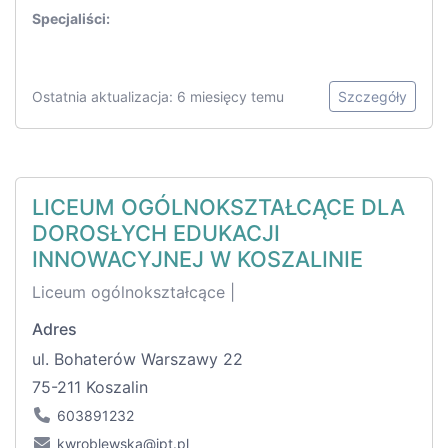
Specjaliści:
Ostatnia aktualizacja: 6 miesięcy temu
Szczegóły
LICEUM OGÓLNOKSZTAŁCĄCE DLA
DOROSŁYCH EDUKACJI
INNOWACYJNEJ W KOSZALINIE
Liceum ogólnokształcące |
Adres
ul. Bohaterów Warszawy 22
75-211 Koszalin
603891232
kwroblewska@ipt.pl